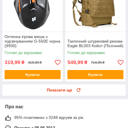
Оптична ігрова миша з
підсвічуванням G-550E чорна
Тактичний штурмовий рюкзак
(9930)
Eagle BL003 Койот (Пісочний)
Готово до відправки
Готово до відправки
319,99
549,99
₴
₴
415,99 ₴
714,99 ₴
Купити
Купити
Показати ще
Про нас
95% позитивних з 3248 відгуків за рік
Працює з 05.06.2012