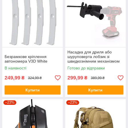
Насадка для дриля або
Безрамкове кріплення
шуруповерта лобзик зі
автономера V3D White
швидкознімним механізмом
SAW KT-107
В наявності
Готово до відправки
249,99
299,99
₴
₴
324,99 ₴
389,99 ₴
Купити
Купити
–23%
–23%