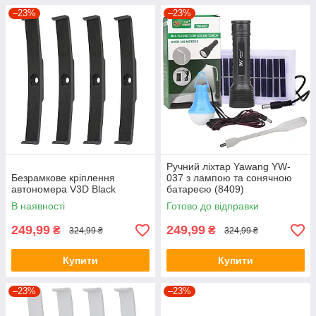
–23%
–23%
Ручний ліхтар Yawang YW-
Безрамкове кріплення
037 з лампою та сонячною
автономера V3D Black
батареєю (8409)
В наявності
Готово до відправки
249,99
249,99
₴
₴
324,99 ₴
324,99 ₴
Купити
Купити
–23%
–23%