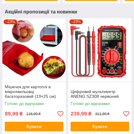
Акційні пропозиції та новинки
–23%
–23%
Мішечок для картоплі в
мікрохвильовці
Цифровий мультиметр
багаторазовий (19×25 см)
ANENG SZ308 червоний
MPG-01
Готово до відправки
Готово до відправки
89,99
239,99
₴
₴
116,99 ₴
311,99 ₴
Купити
Купити