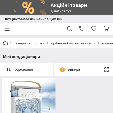
Інтернет-магазин найкращих цін
Товари та послуги
Дрібна побутова техніка
Кліматичн
Міні-кондиціонери
Сортування
0
Фільтри