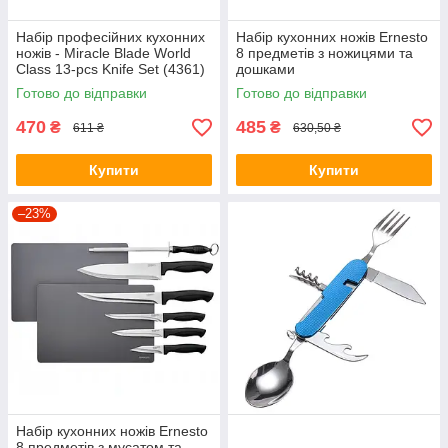
Набір професійних кухонних
Набір кухонних ножів Ernesto
ножів - Miracle Blade World
8 предметів з ножицями та
Class 13-pcs Knife Set (4361)
дошками
Готово до відправки
Готово до відправки
470
485
₴
₴
611 ₴
630,50 ₴
Купити
Купити
–23%
Набір кухонних ножів Ernesto
8 предметів з мусатом та