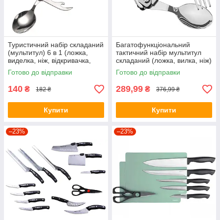
Туристичний набір складаний
Багатофункціональний
(мультитул) 6 в 1 (ложка,
тактичний набір мультитул
виделка, ніж, відкривачка,
складаний (ложка, вилка, ніж)
штопор) Black
5 в 1 E-TAC A-51 Silver
Готово до відправки
Готово до відправки
140
289,99
₴
₴
182 ₴
376,99 ₴
Купити
Купити
–23%
–23%