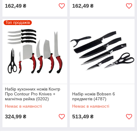
162,49
162,49
₴
₴
Топ продажів
Набір кухонних ножів Контр
Про Contour Pro Knives +
Набір ножів Bobsen 6
магнітна рейка (0202)
предметів (4787)
Немає в наявності
Немає в наявності
324,99
513,49
₴
₴