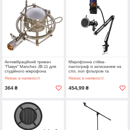
Антивібраційний тримач
Мікрофонна стійка-
"Павук" Manchez JB-11 для
пантограф із затискачем на
студійного мікрофона
стіл, поп фільтром та
Шампань
тримачем телефону Manchez
Немає в наявності
Немає в наявності
103A
364
454,99
₴
₴