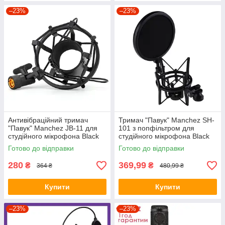
–23%
–23%
Антивібраційний тримач
Тримач "Павук" Manchez SH-
"Павук" Manchez JB-11 для
101 з попфільтром для
студійного мікрофона Black
студійного мікрофона Black
Готово до відправки
Готово до відправки
280
369,99
₴
₴
364 ₴
480,99 ₴
Купити
Купити
–23%
–23%