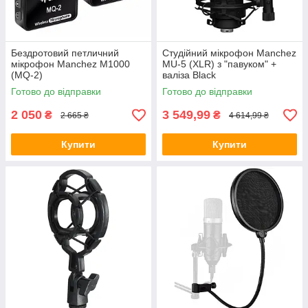
Бездротовий петличний
Студійний мікрофон Manchez
мікрофон Manchez M1000
MU-5 (XLR) з "павуком" +
(MQ-2)
валіза Black
Готово до відправки
Готово до відправки
2 050
3 549,99
₴
₴
2 665 ₴
4 614,99 ₴
Купити
Купити