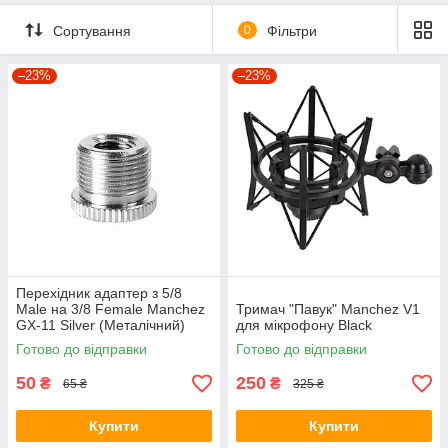
Сортування
0
Фільтри
–23%
–23%
Перехідник адаптер з 5/8
Male на 3/8 Female Manchez
Тримач "Павук" Manchez V1
GX-11 Silver (Металічний)
для мікрофону Black
Готово до відправки
Готово до відправки
50
250
₴
₴
65 ₴
325 ₴
Купити
Купити