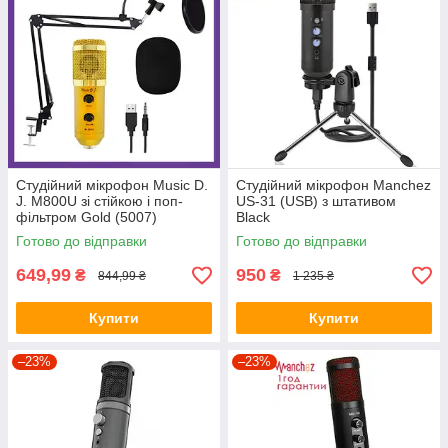
Студійний мікрофон Music D.
Студійний мікрофон Manchez
J. M800U зі стійкою і поп-
US-31 (USB) з штативом
фільтром Gold (5007)
Black
Готово до відправки
Готово до відправки
649,99
950
₴
₴
844,99 ₴
1 235 ₴
Купити
Купити
–23%
–23%