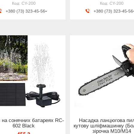
CY-200
CY-200
+380 (73) 323-45-56
+380 (73) 323-45-56
 на сонячних батареях RC-
Насадка ланцюгова пи
602 Black
кутову шліфмашинку (Бо
зірочка M10/M14