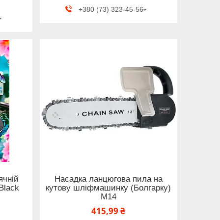
+380 (73) 323-45-56
ячній
Насадка ланцюгова пила на
Black
кутову шліфмашинку (Болгарку)
M14
415,99 ₴