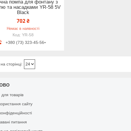
чна помпа для фонтану з
лю та насадками YR-58 5V
Black
702 ₴
Немає в наявності
YR-58
+380 (73) 323-45-56
КОВО
я для товарів
користання сайту
конфіденційності
давані питання
я на довідковий центр