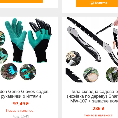
Купити
den Genie Gloves садові
Пила складна садова 
рукавички з кігтями
(ножівка по дереву) Sha
MW-107 + запасне пол
97,49 ₴
286 ₴
Немає в наявності
Немає в наявності
1549