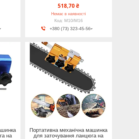
518,70 ₴
Немає в наявності
М10/M16
+380 (73) 323-45-56
ашинка
Портативна механічна машинка
га на
для заточування ланцюга на