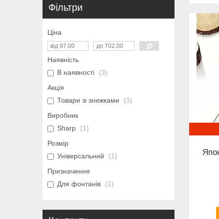
Фільтри
Ціна
Наявність
В наявності
3
Акція
Товари зі знижками
3
Виробник
Sharp
1
Розмір
Япо
Універсальний
1
Призначення
Для фонтанів
1