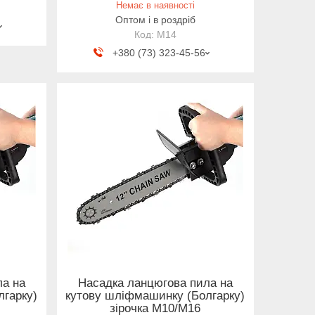
Немає в наявності
Оптом і в роздріб
М14
+380 (73) 323-45-56
ла на
Насадка ланцюгова пила на
лгарку)
кутову шліфмашинку (Болгарку)
зірочка M10/M16