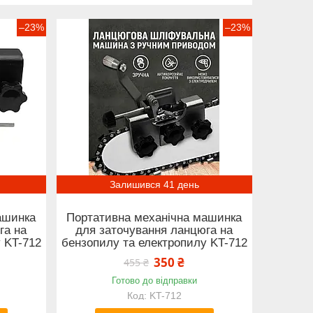
–23%
–23%
Залишився 41 день
ашинка
Портативна механічна машинка
га на
для заточування ланцюга на
 KT-712
бензопилу та електропилу KT-712
350 ₴
455 ₴
Готово до відправки
KT-712