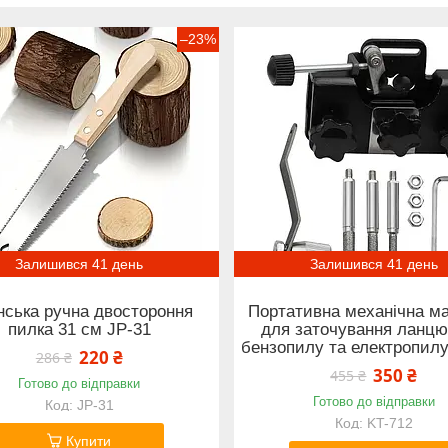
–23%
Залишився 41 день
Залишився 41 день
нська ручна двостороння
Портативна механічна м
пилка 31 см JP-31
для заточування ланцю
бензопилу та електропилу
220 ₴
286 ₴
350 ₴
455 ₴
Готово до відправки
Готово до відправки
JP-31
KT-712
Купити