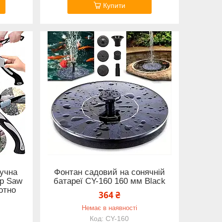
Купити
ручна
Фонтан садовий на сонячній
rp Saw
батареї CY-160 160 мм Black
отно
364 ₴
Немає в наявності
CY-160