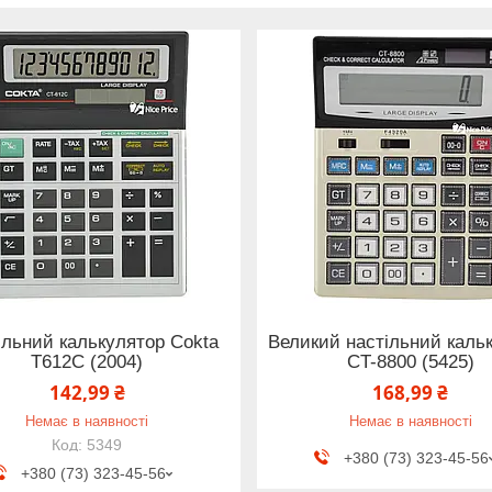
ільний калькулятор Cokta
Великий настільний каль
T612C (2004)
CT-8800 (5425)
142,99 ₴
168,99 ₴
Немає в наявності
Немає в наявності
5349
+380 (73) 323-45-56
+380 (73) 323-45-56