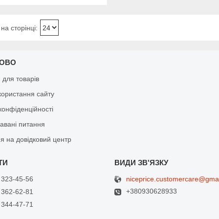
КОВО
я для товарів
користання сайту
конфіденційності
давані питання
я на довідковий центр
niceprice.customercare@gma
 323-45-56
+380930628933
 362-62-81
 344-47-71