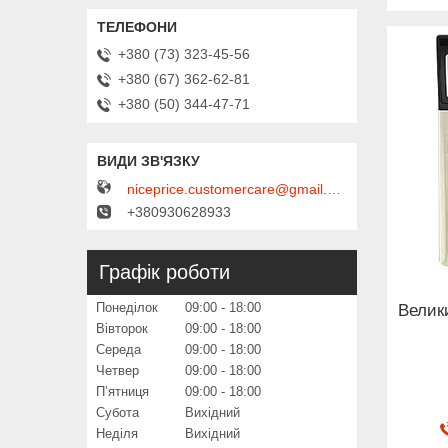
+380 (73) 323-45-56
+380 (67) 362-62-81
+380 (50) 344-47-71
niceprice.customercare@gmail.com
+380930628933
Графік роботи
Понеділок
09:00
18:00
Велик
Вівторок
09:00
18:00
Середа
09:00
18:00
Четвер
09:00
18:00
Пʼятниця
09:00
18:00
Субота
Вихідний
Неділя
Вихідний