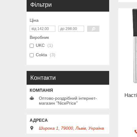
Фільтри
Ціна
Виробник
UKC
1
Сokta
3
Контакти
Наст
Оптово-роздрібний інтернет-
магазин "NicePrice"
Широка 1, 79000, Львів, Україна