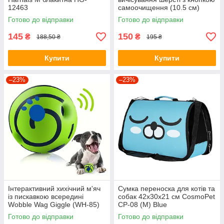
12463
самоочищення (10.5 см)
Grey
Готово до відправки
Готово до відправки
145
150
₴
₴
188,50 ₴
195 ₴
Купити
Купити
–23%
–23%
Інтерактивний хихічний м'яч
Сумка переноска для котів та
із пискавкою всередині
собак 42x30x21 см CosmoPet
Wobble Wag Giggle (WH-85)
CP-08 (M) Blue
Green
Готово до відправки
Готово до відправки