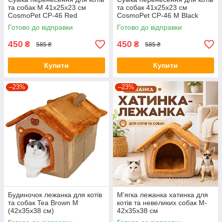
та собак M 41x25x23 см
та собак 41x25x23 см
CosmoPet CP-46 Red
CosmoPet CP-46 M Black
Готово до відправки
Готово до відправки
450
450
₴
₴
585 ₴
585 ₴
Купити
Купити
–23%
–23%
Будиночок лежанка для котів
М'ягка лежанка хатинка для
та собак Tea Brown M
котів та невеликих собак M-
(42х35х38 см)
42х35х38 см