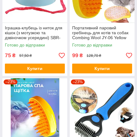
Іграшка-клубець із ниток для
Портативний паровий
кішок (з мотузкою та
гребінець для котів та собак
дзвіночком усередині) SBR-
Combing Wool JY-06 Yellow
05 Dark
Готово до відправки
Готово до відправки
75
99
₴
₴
97,50 ₴
128,70 ₴
Купити
Купити
–23%
–23%