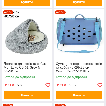
Купити
Купити
–23%
–23%
Лежанка для котів та собак
Сумка для перенесення котів
MurrLuxe СB-01 Grey M -
та собак 48x26x25 см
50x50 cм
CosmoPet CP-12 Blue
Готово до відправки
Готово до відправки
390
399
₴
₴
507 ₴
518,70 ₴
Купити
Купити
–23%
–23%