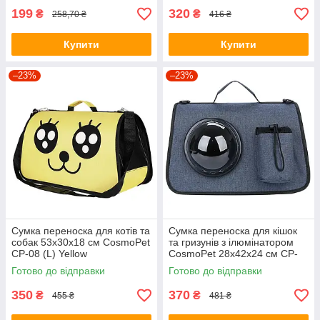
199
320
₴
₴
258,70 ₴
416 ₴
Купити
Купити
–23%
–23%
Сумка переноска для котів та
Сумка переноска для кішок
собак 53x30x18 см CosmoPet
та гризунів з ілюмінатором
CP-08 (L) Yellow
CosmoPet 28х42х24 см CP-
14 Blue
Готово до відправки
Готово до відправки
350
370
₴
₴
455 ₴
481 ₴