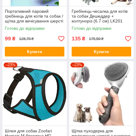
Портативний паровий
Гребінець-чесалка для котів
гребінець для котів та собак /
та собак Дешеддер +
щітка для вичісування шерсті
колтуноріз (6.7 см) LK201
Blue
Готово до відправки
Готово до відправки
99
135
₴
₴
128,70 ₴
175,50 ₴
Купити
Купити
–23%
–23%
Шлея для собак Zoofari
Щітка пуходерка для
Harnais M блакитна HG-
вичісування шерсті з кнопкою