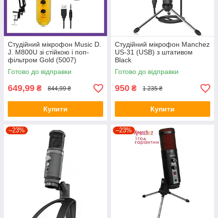
Студійний мікрофон Music D.
Студійний мікрофон Manchez
J. M800U зі стійкою і поп-
US-31 (USB) з штативом
фільтром Gold (5007)
Black
Готово до відправки
Готово до відправки
649,99
950
₴
₴
844,99 ₴
1 235 ₴
Купити
Купити
–23%
–23%