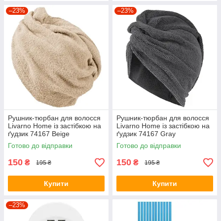
–23%
–23%
Рушник-тюрбан для волосся
Рушник-тюрбан для волосся
Livarno Home із застібкою на
Livarno Home із застібкою на
ґудзик 74167 Beige
ґудзик 74167 Gray
Готово до відправки
Готово до відправки
150
150
₴
₴
195 ₴
195 ₴
Купити
Купити
–23%