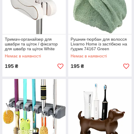
Тримач-органайзер для
Рушник-тюрбан для волосся
швабри та щіток / фіксатор
Livarno Home із застібкою на
для швабр та щіток White
ґудзик 74167 Green
(16483)
Немає в наявності
Немає в наявності
195
195
₴
₴