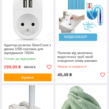
Адаптер-розетка SilverCrest з
двома USB-портами для
заряджання 76694
Палички від засмічень
вoдocточніх труб засіб
Готово до відправки
очищення зливу раковин
ванн SANI STICKS 12 шт.
299,99
Немає в наявності
₴
389,99 ₴
45,49
₴
Купити