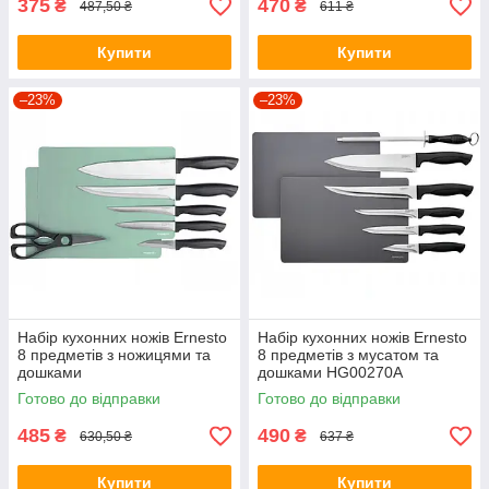
375
470
₴
₴
487,50 ₴
611 ₴
Купити
Купити
–23%
–23%
Набір кухонних ножів Ernesto
Набір кухонних ножів Ernesto
8 предметів з ножицями та
8 предметів з мусатом та
дошками
дошками HG00270A
Готово до відправки
Готово до відправки
485
490
₴
₴
630,50 ₴
637 ₴
Купити
Купити