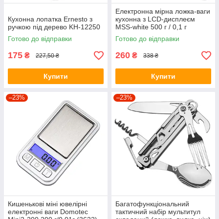
Електронна мірна ложка-ваги
Кухонна лопатка Ernesto з
кухонна з LCD-дисплеєм
ручкою під дерево KH-12250
MSS-white 500 г / 0,1 г
Готово до відправки
Готово до відправки
175
260
₴
₴
227,50 ₴
338 ₴
Купити
Купити
–23%
–23%
Кишенькові міні ювелірні
Багатофункціональний
електронні ваги Domotec
тактичний набір мультитул