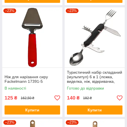
–23%
–23%
Туристичний набір складаний
Ніж для нарізання сиру
(мультитул) 6 в 1 (ложка,
Fackelmann 17391-5
виделка, ніж, відкривачка,
штопор) Black
В наявності
Готово до відправки
125
140
₴
₴
162,50 ₴
182 ₴
Купити
Купити
–23%
–23%