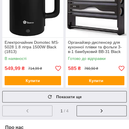
Електрочайник Domotec MS-
Органайзер-диспенсер для
5028 1.8 літра 1500W Black
кухонної плівки та фольги 3-
(1813)
в-1 бамбуковий BB-31 Black
В наявності
Готово до відправки
549,99
585
₴
₴
714,99 ₴
760,50 ₴
Купити
Купити
Показати ще
1
/ 4
Про нас