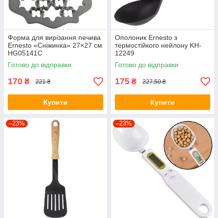
Форма для вирізання печива
Ополоник Ernesto з
Ernesto «Сніжинка» 27×27 см
термостійкого нейлону KH-
HG05141C
12249
Готово до відправки
Готово до відправки
170
175
₴
₴
221 ₴
227,50 ₴
Купити
Купити
–23%
–23%