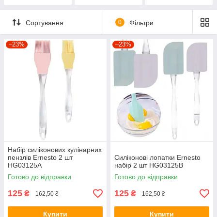
кавомолки
Сортування
0
Фільтри
–23%
–23%
Набір силіконових кулінарних
пензлів Ernesto 2 шт
Силіконові лопатки Ernesto
HG03125A
набір 2 шт HG03125B
Готово до відправки
Готово до відправки
125
125
₴
₴
162,50 ₴
162,50 ₴
Купити
Купити