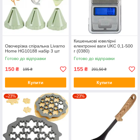
Кишенькові ювелірні
Овочерізка спіральна Livarno
електронні ваги UKC 0,1-500
Home HG10188 набір 3 шт
г (0380)
Готово до відправки
Готово до відправки
150
155
₴
₴
195 ₴
201,50 ₴
Купити
Купити
–23%
–23%