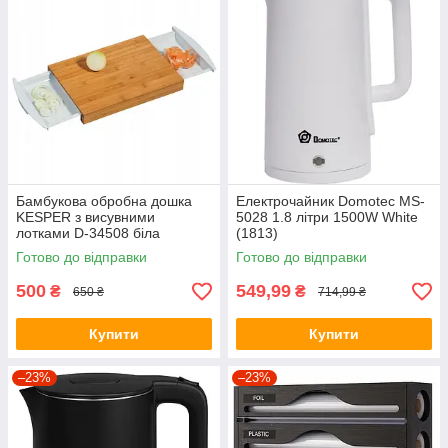
Бамбукова обробна дошка
Електрочайник Domotec MS-
KESPER з висувними
5028 1.8 літри 1500W White
лотками D-34508 біла
(1813)
Готово до відправки
Готово до відправки
500
549,99
₴
₴
650 ₴
714,99 ₴
Купити
Купити
–23%
–23%