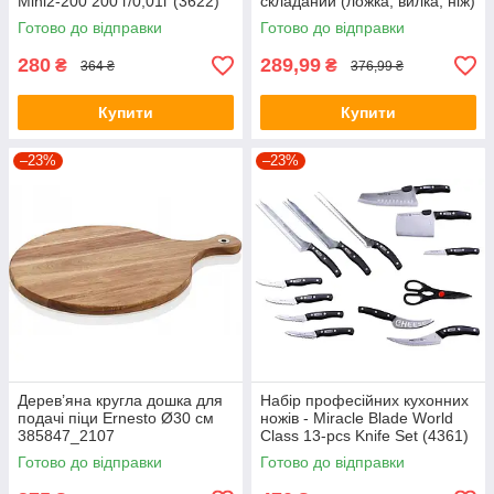
Mini2-200 200 г/0,01г (3622)
складаний (ложка, вилка, ніж)
5 в 1 E-TAC A-51 Silver
Готово до відправки
Готово до відправки
280
289,99
₴
₴
364 ₴
376,99 ₴
Купити
Купити
–23%
–23%
Дерев’яна кругла дошка для
Набір професійних кухонних
подачі піци Ernesto Ø30 см
ножів - Miracle Blade World
385847_2107
Class 13-pcs Knife Set (4361)
Готово до відправки
Готово до відправки