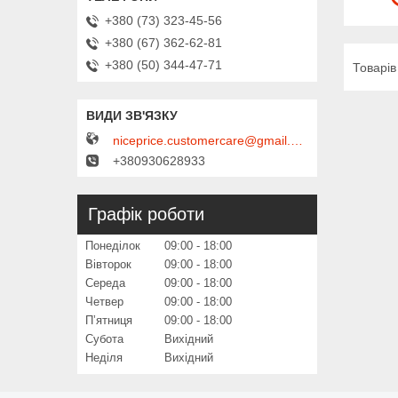
+380 (73) 323-45-56
+380 (67) 362-62-81
+380 (50) 344-47-71
niceprice.customercare@gmail.com
+380930628933
Графік роботи
Понеділок
09:00
18:00
Вівторок
09:00
18:00
Середа
09:00
18:00
Четвер
09:00
18:00
Пʼятниця
09:00
18:00
Субота
Вихідний
Неділя
Вихідний