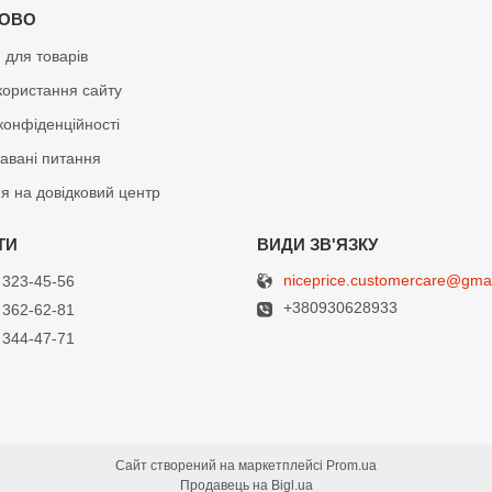
КОВО
я для товарів
користання сайту
конфіденційності
давані питання
я на довідковий центр
niceprice.customercare@gma
 323-45-56
+380930628933
 362-62-81
 344-47-71
Сайт створений на маркетплейсі
Prom.ua
Продавець на Bigl.ua