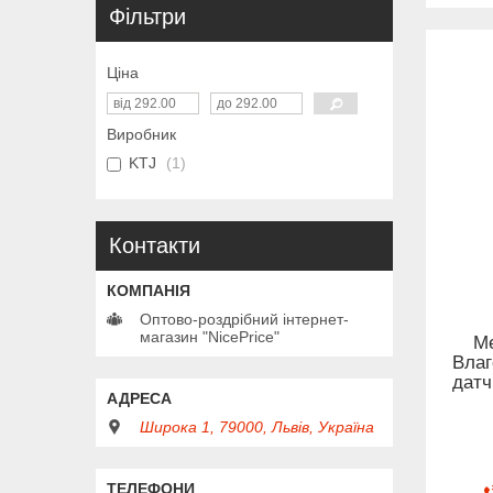
Фільтри
Ціна
Виробник
KTJ
1
Контакти
Оптово-роздрібний інтернет-
магазин "NicePrice"
Ме
Влаг
датч
Широка 1, 79000, Львів, Україна