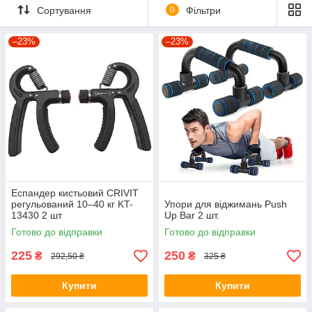
Сортування
0
Фільтри
–23%
–23%
Еспандер кистьовий CRIVIT
регульований 10–40 кг KT-
Упори для віджимань Push
13430 2 шт
Up Bar 2 шт.
Готово до відправки
Готово до відправки
225
250
₴
₴
292,50 ₴
325 ₴
Купити
Купити