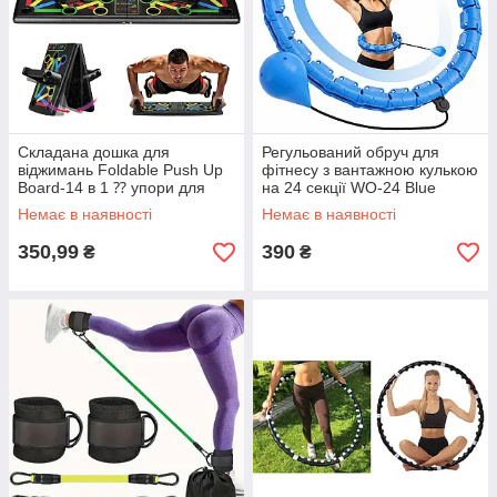
Складана дошка для
Регульований обруч для
віджимань Foldable Push Up
фітнесу з вантажною кулькою
Board-14 в 1 ⁇ упори для
на 24 секції WO-24 Blue
віджимань (14409)
Немає в наявності
Немає в наявності
350,99
390
₴
₴