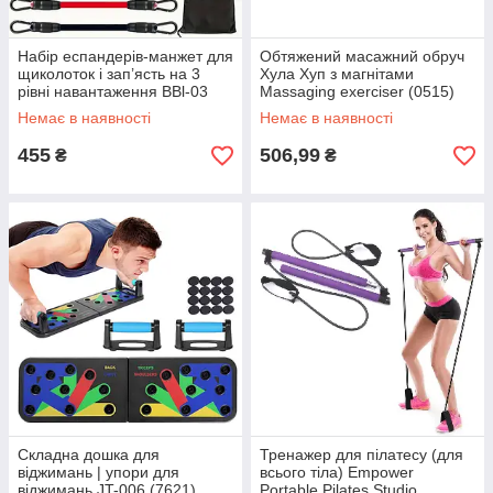
Набір еспандерів-манжет для
Обтяжений масажний обруч
щиколоток і зап’ясть на 3
Хула Хуп з магнітами
рівні навантаження BBl-03
Massaging exerciser (0515)
Немає в наявності
Немає в наявності
455
506,99
₴
₴
Складна дошка для
Тренажер для пілатесу (для
віджимань | упори для
всього тіла) Empower
віджимань JT-006 (7621)
Portable Pilates Studio