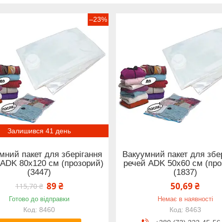
–23%
Залишився 41 день
мний пакет для зберігання
Вакуумний пакет для збе
 ADK 80х120 см (прозорий)
речей ADK 50х60 см (про
(3447)
(1837)
89 ₴
50,69 ₴
115,70 ₴
Готово до відправки
Немає в наявності
8460
8463