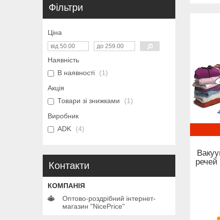
Фільтри
Ціна
Наявність
В наявності
1
Акція
Товари зі знижками
1
Виробник
ADK
4
Вакуу
речей
Контакти
Оптово-роздрібний інтернет-
магазин "NicePrice"