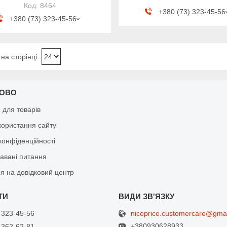
8464
+380 (73) 323-45-56
+380 (73) 323-45-56
КОВО
я для товарів
користання сайту
конфіденційності
давані питання
я на довідковий центр
niceprice.customercare@gma
 323-45-56
+380930628933
 362-62-81