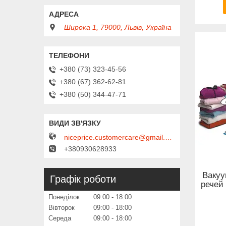
Широка 1, 79000, Львів, Україна
+380 (73) 323-45-56
+380 (67) 362-62-81
+380 (50) 344-47-71
niceprice.customercare@gmail.com
+380930628933
Вакуу
Графік роботи
речей
Понеділок
09:00
18:00
Вівторок
09:00
18:00
Середа
09:00
18:00