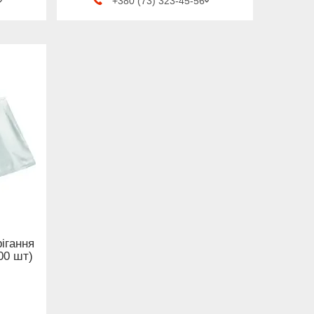
+380 (73) 323-45-56
рігання
00 шт)