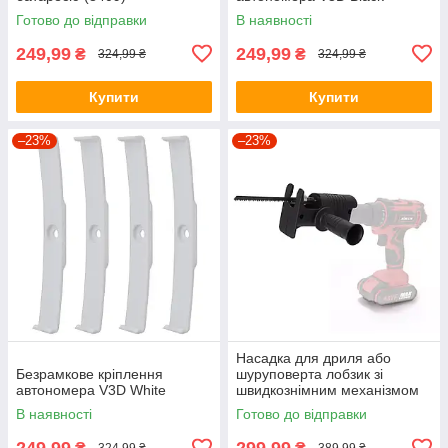
Готово до відправки
В наявності
249,99
249,99
₴
₴
324,99 ₴
324,99 ₴
Купити
Купити
–23%
–23%
Насадка для дриля або
Безрамкове кріплення
шуруповерта лобзик зі
автономера V3D White
швидкознімним механізмом
SAW KT-107
В наявності
Готово до відправки
249,99
299,99