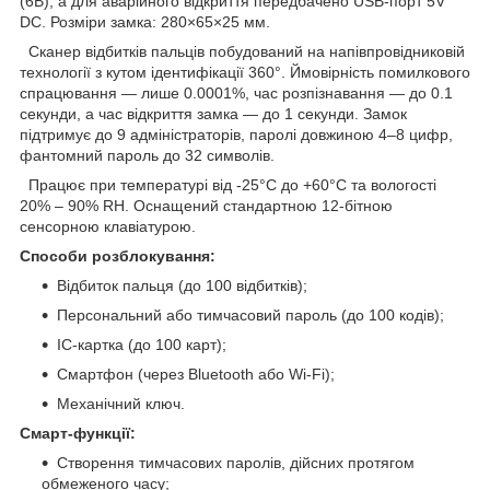
(6В), а для аварійного відкриття передбачено USB-порт 5V
DC. Розміри замка: 280×65×25 мм.
Сканер відбитків пальців побудований на напівпровідниковій
технології з кутом ідентифікації 360°. Ймовірність помилкового
спрацювання — лише 0.0001%, час розпізнавання — до 0.1
секунди, а час відкриття замка — до 1 секунди. Замок
підтримує до 9 адміністраторів, паролі довжиною 4–8 цифр,
фантомний пароль до 32 символів.
Працює при температурі від -25°C до +60°C та вологості
20% – 90% RH. Оснащений стандартною 12-бітною
сенсорною клавіатурою.
Способи розблокування:
Відбиток пальця (до 100 відбитків);
Персональний або тимчасовий пароль (до 100 кодів);
IC-картка (до 100 карт);
Смартфон (через Bluetooth або Wi-Fi);
Механічний ключ.
Смарт-функції:
Створення тимчасових паролів, дійсних протягом
обмеженого часу;