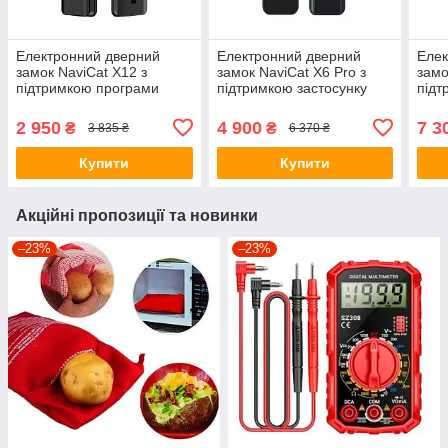
Електронний дверний
Електронний дверний
Елек
замок NaviCat X12 з
замок NaviCat X6 Pro з
замо
підтримкою програми
підтримкою застосунку
підт
TUYA Black
TUYA BLACK
TUYA
2 950
4 900
7 3
₴
₴
3 835 ₴
6 370 ₴
Купити
Купити
Акційні пропозиції та новинки
–23%
–23%