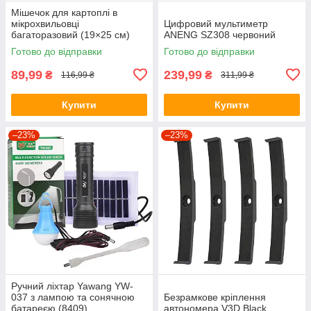
Мішечок для картоплі в
мікрохвильовці
Цифровий мультиметр
багаторазовий (19×25 см)
ANENG SZ308 червоний
MPG-01
Готово до відправки
Готово до відправки
89,99
239,99
₴
₴
116,99 ₴
311,99 ₴
Купити
Купити
–23%
–23%
Ручний ліхтар Yawang YW-
037 з лампою та сонячною
Безрамкове кріплення
батареєю (8409)
автономера V3D Black