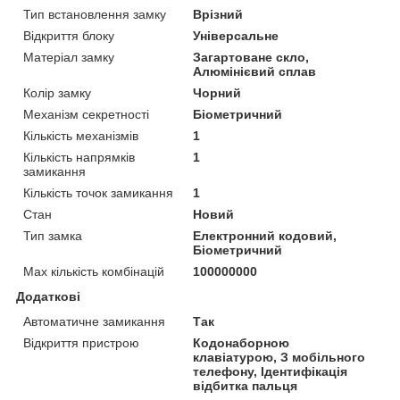
Тип встановлення замку
Врізний
Відкриття блоку
Універсальне
Матеріал замку
Загартоване скло,
Алюмінієвий сплав
Колір замку
Чорний
Механізм секретності
Біометричний
Кількість механізмів
1
Кількість напрямків
1
замикання
Кількість точок замикання
1
Стан
Новий
Тип замка
Електронний кодовий,
Біометричний
Max кількість комбінацій
100000000
Додаткові
Автоматичне замикання
Так
Відкриття пристрою
Кодонаборною
клавіатурою, З мобільного
телефону, Ідентифікація
відбитка пальця