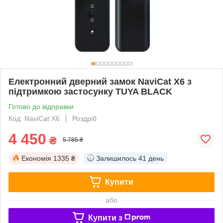
Електронний дверний замок NaviCat X6 з
підтримкою застосунку TUYA BLACK
Готово до відправки
Код: NaviCat X6
Роздріб
4 450
₴
5 785 ₴
Економія
1335 ₴
Залишилось
41 день
Купити
або
Купити з