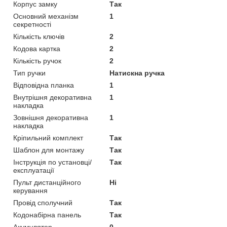
Корпус замку
Так
Основний механізм
1
секретності
Кількість ключів
2
Кодова картка
2
Кількість ручок
2
Тип ручки
Натискна ручка
Відповідна планка
1
Внутрішня декоративна
1
накладка
Зовнішня декоративна
1
накладка
Кріпильний комплект
Так
Шаблон для монтажу
Так
Інструкція по установці/
Так
експлуатації
Пульт дистанційного
Ні
керування
Провід сполучний
Так
Кодонабірна панель
Так
Акумулятор
0