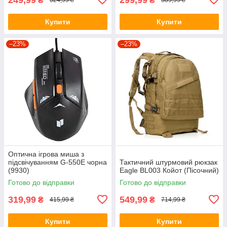
₴
₴
324,99 ₴
389,99 ₴
Купити
Купити
–23%
–23%
Оптична ігрова миша з
підсвічуванням G-550E чорна
Тактичний штурмовий рюкзак
(9930)
Eagle BL003 Койот (Пісочний)
Готово до відправки
Готово до відправки
319,99
549,99
₴
₴
415,99 ₴
714,99 ₴
Купити
Купити