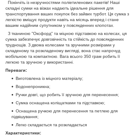
Покінчіть із незручностями поліетиленових пакетів! Наші
складні сумки на візках надають ідеальне рішення для
транспортування ваших покупок без зайвих турбот. Ця сумка з
легкістю вміщує продукти навіть на місяць вперед і стане
вашим надійним супутником у повсякденних клопотах.
З тканиною "Оксфорд" та міцною підставкою на колесах, ця
сумка забезпечує довговічність та стійкість до повсякденних
труднощів. З двома колесами та зручними розмірами у
складеному та розкладеному вигляді, вона стає напрочуд
мобільною та компактною. Вага всього 350 грам робить її
легкою та зручною у використанні.
Переваги:
Виготовлена ​​із міцного матеріалу;
Водонепроникна;
Ручки довгі, що робить її зручною для перенесення;
Сумка оснащена коліщатками та підставкою;
Оснащена ручкою для перенесення та петлею для
підвішування;
Легко складається та розкладається
Характеристики: