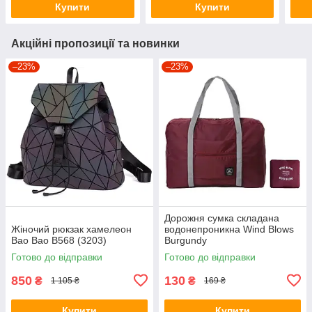
Купити
Купити
Акційні пропозиції та новинки
–23%
–23%
Дорожня сумка складана
Жіночий рюкзак хамелеон
водонепроникна Wind Blows
Bao Bao B568 (3203)
Burgundy
Готово до відправки
Готово до відправки
850
130
₴
₴
1 105 ₴
169 ₴
Купити
Купити