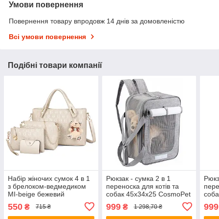
Умови повернення
Повернення товару впродовж 14 днів за домовленістю
Всі умови повернення
Подібні товари компанії
Набір жіночих сумок 4 в 1
Рюкзак - сумка 2 в 1
Рюкз
з брелоком-ведмедиком
переноска для котів та
пере
MI-beige бежевий
собак 45х34х25 CosmoPet
соба
CP-43 Gray
CP-4
550
999
999
₴
₴
715 ₴
1 298,70 ₴