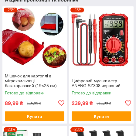
–23%
–23%
Мішечок для картоплі в
мікрохвильовці
Цифровий мультиметр
багаторазовий (19×25 см)
ANENG SZ308 червоний
MPG-01
Готово до відправки
Готово до відправки
89,99
239,99
₴
₴
116,99 ₴
311,99 ₴
Купити
Купити
–23%
–23%