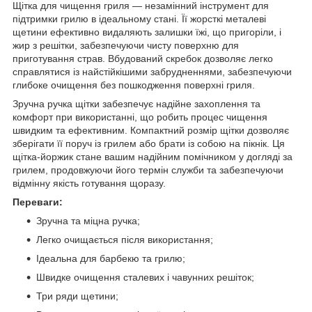
Щітка для чищення гриля — незамінний інструмент для
підтримки грилю в ідеальному стані. Її жорсткі металеві
щетини ефективно видаляють залишки їжі, що пригоріли, і
жир з решітки, забезпечуючи чисту поверхню для
приготування страв. Вбудований скребок дозволяє легко
справлятися із найстійкішими забрудненнями, забезпечуючи
глибоке очищення без пошкодження поверхні гриля.
Зручна ручка щітки забезпечує надійне захоплення та
комфорт при використанні, що робить процес чищення
швидким та ефективним. Компактний розмір щітки дозволяє
зберігати її поруч із грилем або брати із собою на пікнік. Ця
щітка-йоржик стане вашим надійним помічником у догляді за
грилем, продовжуючи його термін служби та забезпечуючи
відмінну якість готування щоразу.
Переваги:
Зручна та міцна ручка;
Легко очищається після використання;
Ідеальна для барбекю та грилю;
Швидке очищення сталевих і чавунних решіток;
Три ряди щетини;