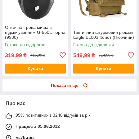
Оптична ігрова миша з
підсвічуванням G-550E чорна
Тактичний штурмовий рюкзак
(9930)
Eagle BL003 Койот (Пісочний)
Готово до відправки
Готово до відправки
319,99
549,99
₴
₴
415,99 ₴
714,99 ₴
Купити
Купити
Показати ще
Про нас
95% позитивних з 3248 відгуків за рік
Працює з 05.06.2012
м. Львів