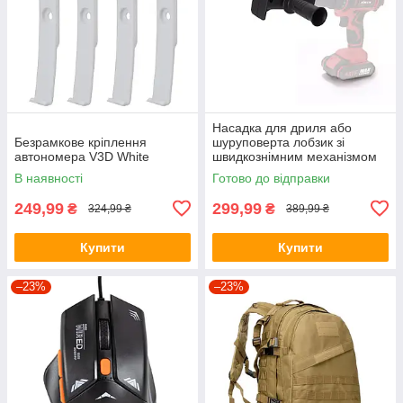
Насадка для дриля або
Безрамкове кріплення
шуруповерта лобзик зі
автономера V3D White
швидкознімним механізмом
SAW KT-107
В наявності
Готово до відправки
249,99
299,99
₴
₴
324,99 ₴
389,99 ₴
Купити
Купити
–23%
–23%