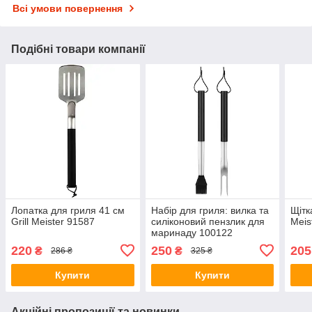
Всі умови повернення
Подібні товари компанії
Лопатка для гриля 41 см
Набір для гриля: вилка та
Щітк
Grill Meister 91587
силіконовий пензлик для
Meis
маринаду 100122
220
250
205
₴
₴
286 ₴
325 ₴
Купити
Купити
Акційні пропозиції та новинки