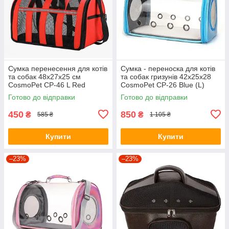
Сумка перенесення для котів
Сумка - переноска для котів
та собак 48x27x25 см
та собак гризунів 42х25х28
CosmoPet CP-46 L Red
CosmoPet CP-26 Blue (L)
Готово до відправки
Готово до відправки
450
850
₴
₴
585 ₴
1 105 ₴
Купити
Купити
–23%
–23%