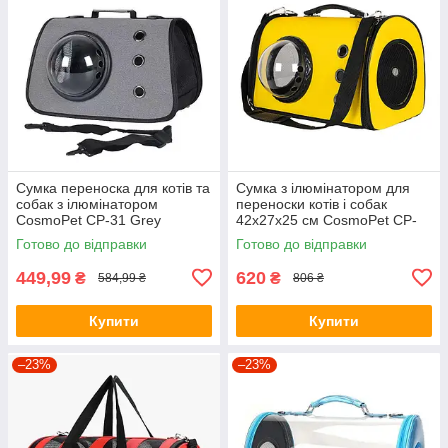
Сумка переноска для котів та
Сумка з ілюмінатором для
собак з ілюмінатором
переноски котів і собак
CosmoPet CP-31 Grey
42x27x25 см CosmoPet CP-
19 Yellow (штучна шкіра)
Готово до відправки
Готово до відправки
449,99
620
₴
₴
584,99 ₴
806 ₴
Купити
Купити
–23%
–23%