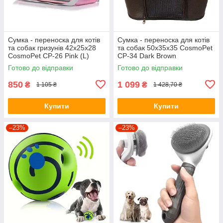
Сумка - переноска для котів
Сумка - переноска для котів
та собак гризунів 42х25х28
та собак 50x35x35 CosmoPet
CosmoPet CP-26 Pink (L)
CP-34 Dark Brown
Готово до відправки
Готово до відправки
850
1 099
₴
₴
1 105 ₴
1 428,70 ₴
Купити
Купити
–23%
–23%