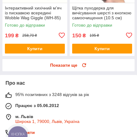
Інтерактивний хихічний м'яч
Щітка пуходерка для
із пискавкою всередині
вичісування шерсті з кнопкою
Wobble Wag Giggle (WH-85)
самоочищення (10.5 см)
Green
Grey
Готово до відправки
Готово до відправки
199
150
₴
₴
258,70 ₴
195 ₴
Купити
Купити
Показати ще
Про нас
95% позитивних з 3248 відгуків за рік
Працює з 05.06.2012
м. Львів
Широка 1, 79000, Львів, Україна
Контакти
КНОПКА