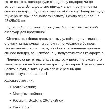
взяти свого вихованця куди завгодно, у подорож чи до
ветеринара. Вона ідеально підходить для прогулянок на
свіжому повітрі, подорожі в машині або літаку. Тепер похід до
грумера не принесе зайвого клопоту. Розмір перенесення
45x25x26 см
Відмінний подарунок вашому улюбленцю – це стильний
аксесуар для прогулянок.
Сіточка на стінках
дасть вашому улюбленцю можливість
стежити за навколишнім світом та почуватися в безпеці.
Вентиляційні отвори спереду і з боків забезпечать приплив
свіжого повітря, ваш вихованець почуватиметься комфортно.
Переноска виготовлена
з м'якого, міцного, нетоксичного
матеріалу, він не боїться пазурів і зубів тварин. Сумку зручно
носити в руці, а також у комплекті є ремінь для
транспортування на плечі.
Характеристики:
Колір: чорний;
Матеріал: нейлон;
Розміри: (ВхШхГ): 26x45x25 см;
Вага: 0.9 кг.