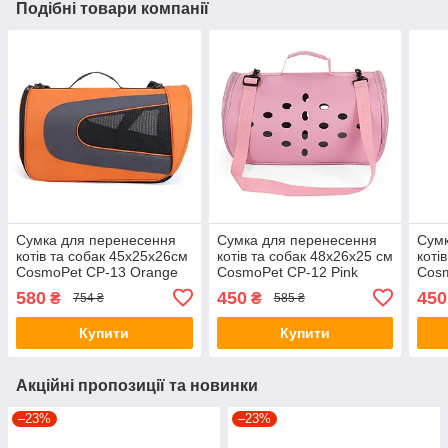
Подібні товари компанії
Сумка для перенесення
Сумка для перенесення
Сумк
котів та собак 45x25x26см
котів та собак 48x26x25 см
коті
CosmoPet CP-13 Orange
CosmoPet CP-12 Pink
Cosm
580
450
450
₴
₴
754 ₴
585 ₴
Купити
Купити
Акційні пропозиції та новинки
–23%
–23%