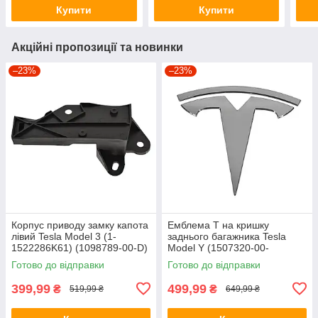
Купити
Купити
Акційні пропозиції та новинки
–23%
–23%
Корпус приводу замку капота
Емблема T на кришку
лівий Tesla Model 3 (1-
заднього багажника Tesla
1522286K61) (1098789-00-D)
Model Y (1507320-00-
C/1607786-00-A)
Готово до відправки
Готово до відправки
399,99
499,99
₴
₴
519,99 ₴
649,99 ₴