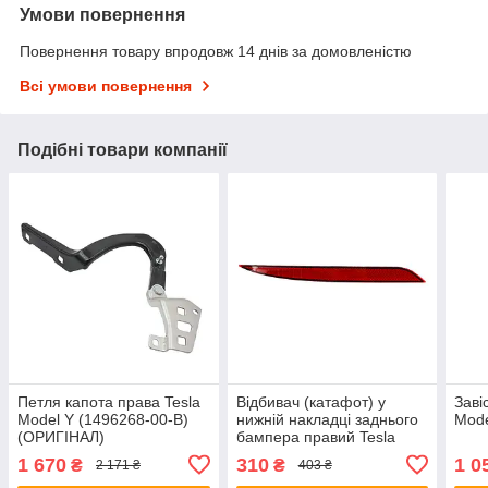
Умови повернення
Повернення товару впродовж 14 днів за домовленістю
Всі умови повернення
Подібні товари компанії
Петля капота права Tesla
Відбивач (катафот) у
Заві
Model Y (1496268-00-B)
нижній накладці заднього
Mode
(ОРИГІНАЛ)
бампера правий Tesla
Model Y (1495818-00-
1 670
310
1 0
₴
₴
2 171 ₴
403 ₴
C/1626227)