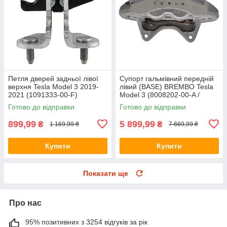
Петля дверей задньої лівої
Супорт гальмівний передній
верхня Tesla Model 3 2019-
лівий (BASE) BREMBO Tesla
2021 (1091333-00-F)
Model 3 (8008202-00-A /
(Оригінал)
1044621-00-E)
Готово до відправки
Готово до відправки
899,99
5 899,99
₴
₴
1 169,99 ₴
7 669,99 ₴
Купити
Купити
Показати ще
Про нас
95% позитивних з 3254 відгуків за рік