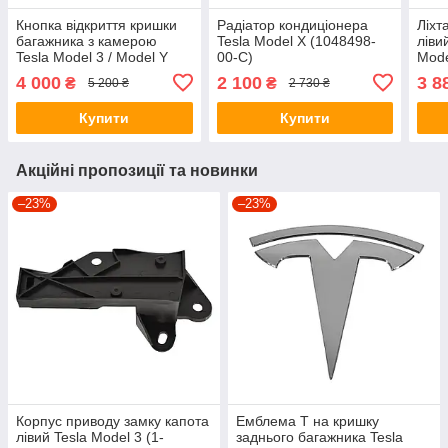
Кнопка відкриття кришки
Радіатор кондиціонера
Ліхт
багажника з камерою
Tesla Model X (1048498-
ліви
Tesla Model 3 / Model Y
00-C)
Mode
(1095949-00-E / 1105486-
Mode
4 000
2 100
3 8
₴
₴
5 200 ₴
2 730 ₴
00-E)
Купити
Купити
Акційні пропозиції та новинки
–23%
–23%
Корпус приводу замку капота
Емблема T на кришку
лівий Tesla Model 3 (1-
заднього багажника Tesla