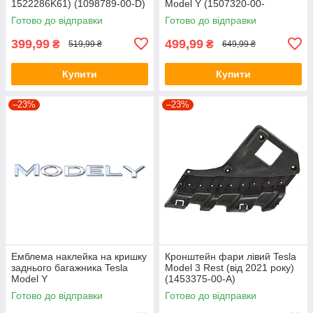
1522286K61) (1098789-00-D)
Model Y (1507320-00-
C/1607786-00-A)
Готово до відправки
Готово до відправки
399,99
499,99
₴
₴
519,99 ₴
649,99 ₴
Купити
Купити
–23%
–23%
Емблема наклейка на кришку
Кронштейн фари лівий Tesla
заднього багажника Tesla
Model 3 Rest (від 2021 року)
Model Y
(1453375-00-A)
Готово до відправки
Готово до відправки