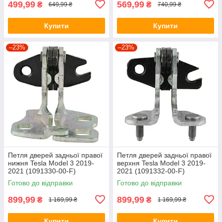
499,99
569,99
₴
₴
649,99 ₴
740,99 ₴
Купити
Купити
–23%
–23%
Петля дверей задньої правої
Петля дверей задньої правої
нижня Tesla Model 3 2019-
верхня Tesla Model 3 2019-
2021 (1091330-00-F)
2021 (1091332-00-F)
(ОРИГІНАЛ)
(Оригінал)
Готово до відправки
Готово до відправки
899,99
899,99
₴
₴
1 169,99 ₴
1 169,99 ₴
Купити
Купити