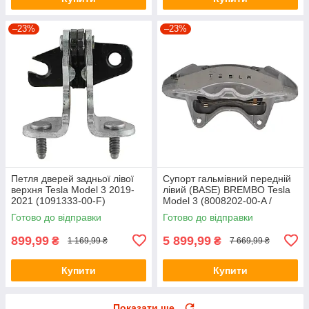
–23%
–23%
Петля дверей задньої лівої
Супорт гальмівний передній
верхня Tesla Model 3 2019-
лівий (BASE) BREMBO Tesla
2021 (1091333-00-F)
Model 3 (8008202-00-A /
(Оригінал)
1044621-00-E)
Готово до відправки
Готово до відправки
899,99
5 899,99
₴
₴
1 169,99 ₴
7 669,99 ₴
Купити
Купити
Показати ще