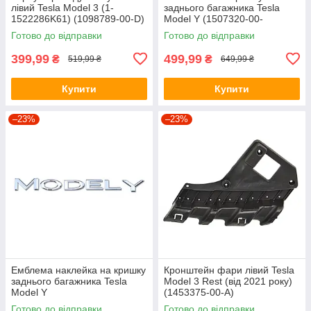
лівий Tesla Model 3 (1-
заднього багажника Tesla
1522286K61) (1098789-00-D)
Model Y (1507320-00-
C/1607786-00-A)
Готово до відправки
Готово до відправки
399,99
499,99
₴
₴
519,99 ₴
649,99 ₴
Купити
Купити
–23%
–23%
Емблема наклейка на кришку
Кронштейн фари лівий Tesla
заднього багажника Tesla
Model 3 Rest (від 2021 року)
Model Y
(1453375-00-A)
Готово до відправки
Готово до відправки