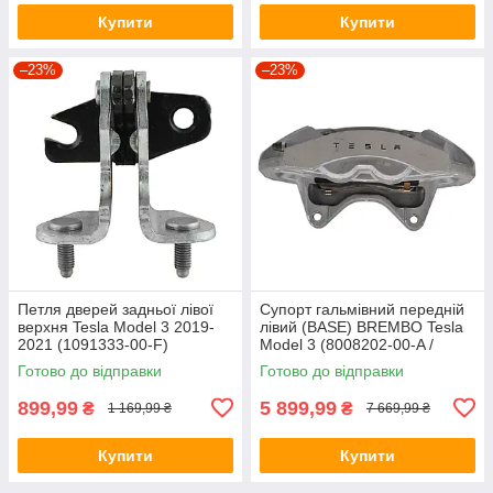
Купити
Купити
–23%
–23%
Петля дверей задньої лівої
Супорт гальмівний передній
верхня Tesla Model 3 2019-
лівий (BASE) BREMBO Tesla
2021 (1091333-00-F)
Model 3 (8008202-00-A /
(Оригінал)
1044621-00-E)
Готово до відправки
Готово до відправки
899,99
5 899,99
₴
₴
1 169,99 ₴
7 669,99 ₴
Купити
Купити