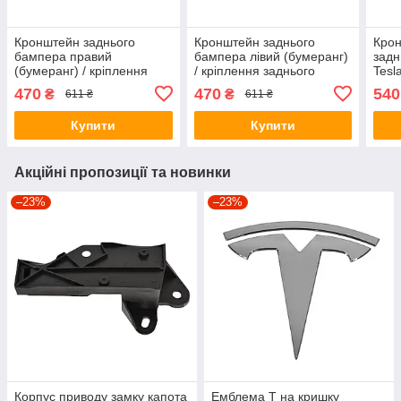
Кронштейн заднього
Кронштейн заднього
Крон
бампера правий
бампера лівий (бумеранг)
задн
(бумеранг) / кріплення
/ кріплення заднього
Tesl
заднього бампера Tesla
бампера Tesla Model Y
2024
470
470
540
₴
₴
611 ₴
611 ₴
Model Y (1494044-00-A)
(1494043-00-A)
(ори
Купити
Купити
Акційні пропозиції та новинки
–23%
–23%
Корпус приводу замку капота
Емблема T на кришку