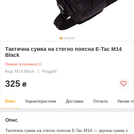
Тактична сумка на стегно поясна E-Tac M14
Black
Немає в наявності
Код: M14 Black
Роздріб
325
₴
Опис
Характеристики
Доставка
Оплата
Умови п
Опис
Тактична сумка на стегно поясна E-Tac M14 ― зручна сумка з