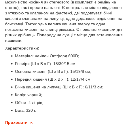
можливістю носіння як стегнового (в комплекті є ремінь на
стегно), так і просто на плечі. Є центральне містке відділення
з утяжкою та клапаном на фастексі, дві подовгуваті бічні
кишені з клапанами на липучці, одне додаткове відділення на
блискавці. Також одна велика кишеня зверху та одна
потаємна кишеня на спинці рюкзака. Є невеликі кишеньки для
різних дрібниць. Попереду на сумці є місце для встановлення
нашивки.
Характеристики:
Матеріал: нейлон Оксфорд 600D;
Розміри (Ш х В х Г): 15/30/15 см;
Основна кишеня (Ш х В х Г): 15/19/8 см;
Передня кишеня (Ш х В х Г): 12/17/4 см;
Бічна кишеня на липучці (Ш х В х Г): 6/11/3 см;
Колір: чорний;
Об'єм: 4 літрів;
Вага: 320 г.
Приховати