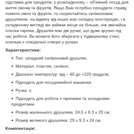
підставка для продуктів, у розкладеному – об'ємний посуд для
миття овочів та фруктів. Якщо Вам потрібно процідити страву,
помити овочі та фрукти, то скористайтесь силіконовим
друшляком, на відміну від інших має складну конструкцію, і в
складеному вигляді він займає місця не більше, ніж звичайна
плоска тарілка. Друшляк має дві ручки, що дуже зручно під
час роботи. Ви можете його зберігати у підвішеному стані,
оскільки є спеціальні отвори у ручках.
Характеристики:
Тип: складний силіконовий друшляк;
Матеріал: пластик, силікон;
Діапазон температур: від – 40 до +220 градусів;
Підходить для посудомийної машинки;
Ручка: є;
Підходить для роботи з гарячими та холодними
продуктами
Розмір маленького друшляка: 24,5 х 8,3 х 20 см;
Розмір великого друшляка: 29 х 9,3 х 24 см.
Комплектація: