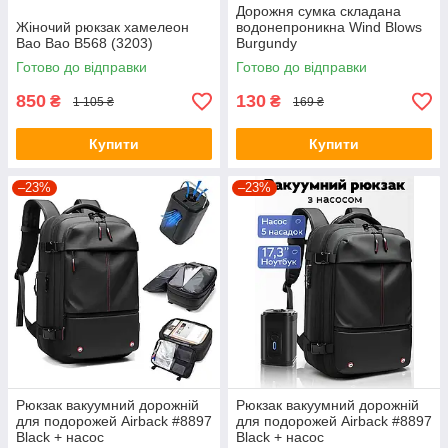
Дорожня сумка складана
Жіночий рюкзак хамелеон
водонепроникна Wind Blows
Bao Bao B568 (3203)
Burgundy
Готово до відправки
Готово до відправки
850
130
₴
₴
1 105 ₴
169 ₴
Купити
Купити
–23%
–23%
Рюкзак вакуумний дорожній
Рюкзак вакуумний дорожній
для подорожей Airback #8897
для подорожей Airback #8897
Black + насос
Black + насос