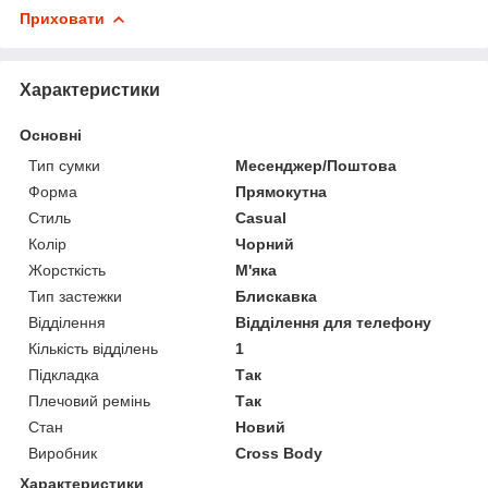
Приховати
Характеристики
Основні
Тип сумки
Месенджер/Поштова
Форма
Прямокутна
Стиль
Casual
Колір
Чорний
Жорсткість
М'яка
Тип застежки
Блискавка
Відділення
Відділення для телефону
Кількість відділень
1
Підкладка
Так
Плечовий ремінь
Так
Стан
Новий
Виробник
Cross Body
Характеристики