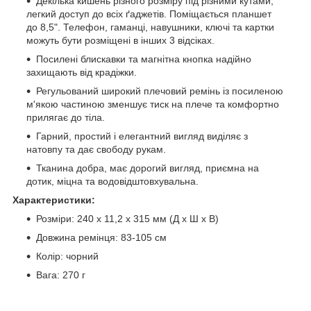
Декілька кишень різного розміру під різними кутами,
легкий доступ до всіх ґаджетів. Поміщається планшет
до 8,5". Телефон, гаманці, навушники, ключі та картки
можуть бути розміщені в інших 3 відсіках.
Посилені блискавки та магнітна кнопка надійно
захищають від крадіжки.
Регульований широкий плечовий ремінь із посиленою
м'якою частиною зменшує тиск на плече та комфортно
прилягає до тіла.
Гарний, простий і елегантний вигляд виділяє з
натовпу та дає свободу рукам.
Тканина добра, має дорогий вигляд, приємна на
дотик, міцна та водовідштовхувальна.
Характеристики:
Розміри: 240 x 11,2 x 315 мм (Д x Ш x В)
Довжина ремінця: 83-105 см
Колір: чорний
Вага: 270 г