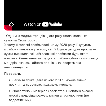
Одним із модних трендів цього року стала маленька
сумочка Cross Body .
У чому її головні особливості, чому 2020 року її купують
мільйони чоловіків у всьому світі? Відповідь дуже проста —
сумка вирішила всі найголовніші проблеми будь-якого
чоловіка: бізнесмена та студента, рибалки,ifята та мисливця,
мандрівника, звичайного працівника, спортсмена,
велосипедиста.
Переваги:
Легка та тонка (вага всього 270 г.) можна вільно
носити під сорочкою, піджаком, курткою.
Зносостійкий матеріал (поліестер + нейлон) високої
якості з водовідштовхувальними властивостями (не
водостійкими).