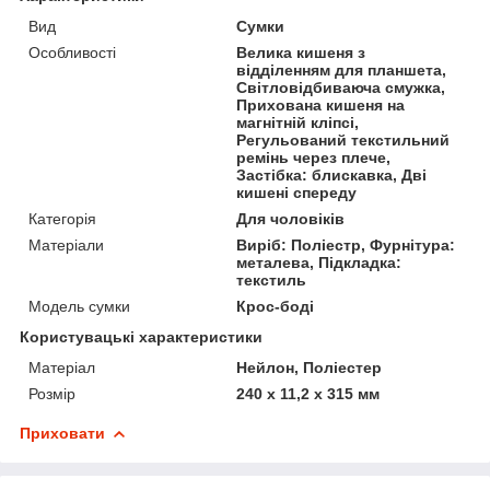
Вид
Сумки
Особливості
Велика кишеня з
відділенням для планшета,
Світловідбиваюча смужка,
Прихована кишеня на
магнітній кліпсі,
Регульований текстильний
ремінь через плече,
Застібка: блискавка, Дві
кишені спереду
Категорія
Для чоловіків
Матеріали
Виріб: Поліестр, Фурнітура:
металева, Підкладка:
текстиль
Модель сумки
Крос-боді
Користувацькі характеристики
Матеріал
Нейлон, Поліестер
Розмір
240 x 11,2 x 315 мм
Приховати