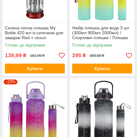
Скляна питна пляшка My
Набір пляшок для води 3 шт
Bottle 420 мл із ситечком для
(300мл 900мл 2000мл) /
заварки Red + чохол
Спортивні пляшки / Пляшка
для води Magenta (9045)
Готово до відправки
Готово до відправки
139,99
295
₴
₴
181,99 ₴
383,50 ₴
Купити
Купити
–23%