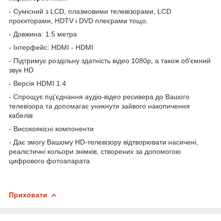
- Сумісний з LCD, плазмовими телевізорами, LCD
проєкторами, HDTV і DVD плеєрами тощо.
- Довжина: 1.5 метра
- Інтерфейс: HDMI - HDMI
- Підтримує роздільну здатність відео 1080p, а також об'ємний
звук HD
- Версія HDMI 1.4
- Спрощує під'єднання аудіо-відео ресивера до Вашого
телевізора та допомагає уникнути зайвого накопичення
кабелів
- Високоякісні компоненти
- Дає змогу Вашому HD-телевізору відтворювати насичені,
реалістичні кольори знімків, створених за допомогою
цифрового фотоапарата
Приховати