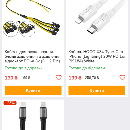
Кабель для розпаювання
Кабель HOCO X84 Type-C to
блоків живлення та живлення
iPhone (Lightning) 20W PD 1м
відеокарт PCI-e 3х (6 + 2 Pin)
(99184) White
12 +18 AWG 50+20 см
Готово до відправки
Готово до відправки
130
199
₴
₴
169 ₴
258,70 ₴
Купити
Купити
–23%