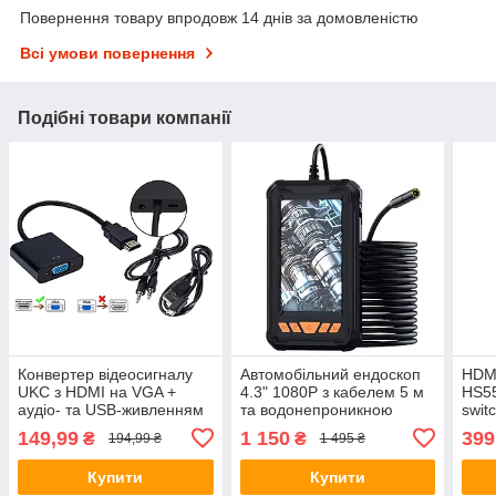
Повернення товару впродовж 14 днів за домовленістю
Всі умови повернення
Подібні товари компанії
Конвертер відеосигналу
Автомобільний ендоскоп
HDMI
UKC з HDMI на VGA +
4.3" 1080P з кабелем 5 м
HS55
аудіо- та USB-живленням
та водонепроникною
swit
Black (3270)
камерою 8 мм (10249)
149,99
1 150
399
₴
₴
194,99 ₴
1 495 ₴
Купити
Купити