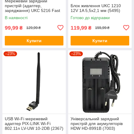
Мережевий зарядний
пристрій (адаптер,
Блок живлення UKC 1210
заряджання) UKC 5216 Fast
12V 1A 5,5x2,1 мм (5495)
Charge QC 3.0 AR 60 (4311)
В наявності
Готово до відправки
99,99
119,99
₴
₴
129,99 ₴
155,99 ₴
Купити
Купити
–23%
–23%
USB Wi-Fi мережевий
Універсальний зарядний
адаптер PIX-LINK Wi-Fi
пристрій для акумуляторів
802.11n LV-UW 10-2DB (2367)
HDW HD-8991B (7003)