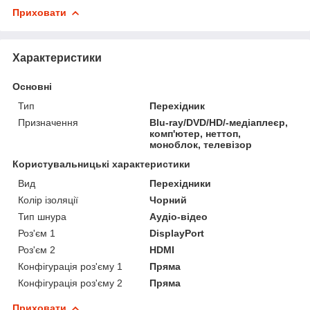
Приховати
Характеристики
Основні
Тип
Перехідник
Призначення
Blu-ray/DVD/HD/-медіаплеєр,
комп'ютер, неттоп,
моноблок, телевізор
Користувальницькі характеристики
Вид
Перехідники
Колір ізоляції
Чорний
Тип шнура
Аудіо-відео
Роз'єм 1
DisplayPort
Роз'єм 2
HDMI
Конфігурація роз'єму 1
Пряма
Конфігурація роз'єму 2
Пряма
Приховати