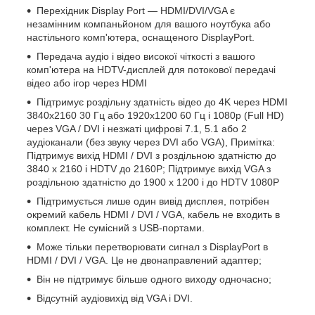
Перехідник Display Port — HDMI/DVI/VGA є
незамінним компаньйоном для вашого ноутбука або
настільного комп'ютера, оснащеного DisplayPort.
Передача аудіо і відео високої чіткості з вашого
комп'ютера на HDTV-дисплей для потокової передачі
відео або ігор через HDMI
Підтримує роздільну здатність відео до 4K через HDMI
3840x2160 30 Гц або 1920x1200 60 Гц і 1080p (Full HD)
через VGA / DVI і незжаті цифрові 7.1, 5.1 або 2
аудіоканали (без звуку через DVI або VGA), Примітка:
Підтримує вихід HDMI / DVI з роздільною здатністю до
3840 x 2160 і HDTV до 2160P; Підтримує вихід VGA з
роздільною здатністю до 1900 x 1200 і до HDTV 1080P
Підтримується лише один вивід дисплея, потрібен
окремий кабель HDMI / DVI / VGA, кабель не входить в
комплект. Не сумісний з USB-портами.
Може тільки перетворювати сигнал з DisplayPort в
HDMI / DVI / VGA. Це не двонаправлений адаптер;
Він не підтримує більше одного виходу одночасно;
Відсутній аудіовихід від VGA і DVI.