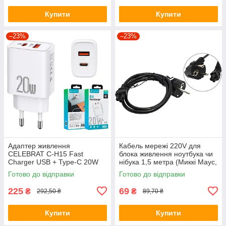
Купити
Купити
–23%
–23%
Адаптер живлення
Кабель мережі 220V для
CELEBRAT C-H15 Fast
блока живлення ноутбука чи
Charger USB + Type-C 20W
нібука 1,5 метра (Миккі Маус,
білий (10471)
чебурашка) (2205)
Готово до відправки
Готово до відправки
225
69
₴
₴
292,50 ₴
89,70 ₴
Купити
Купити