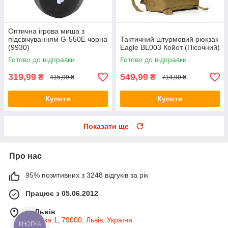
Оптична ігрова миша з
підсвічуванням G-550E чорна
Тактичний штурмовий рюкзак
(9930)
Eagle BL003 Койот (Пісочний)
Готово до відправки
Готово до відправки
319,99
549,99
₴
₴
415,99 ₴
714,99 ₴
Купити
Купити
Показати ще
Про нас
95% позитивних з 3248 відгуків за рік
Працює з 05.06.2012
м. Львів
Широка 1, 79000, Львів, Україна
КНОПКА