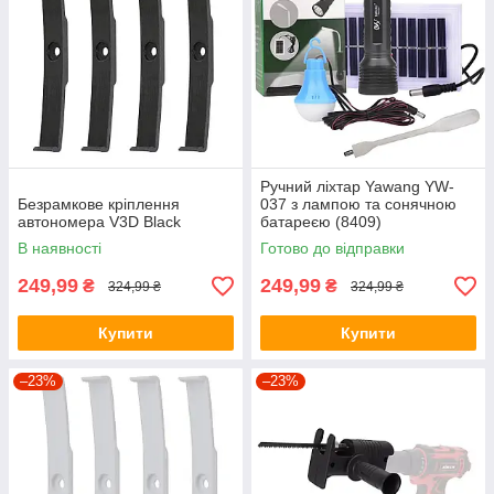
Ручний ліхтар Yawang YW-
Безрамкове кріплення
037 з лампою та сонячною
автономера V3D Black
батареєю (8409)
В наявності
Готово до відправки
249,99
249,99
₴
₴
324,99 ₴
324,99 ₴
Купити
Купити
–23%
–23%