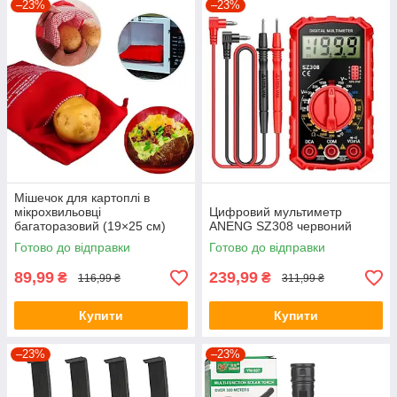
–23%
–23%
Мішечок для картоплі в
мікрохвильовці
Цифровий мультиметр
багаторазовий (19×25 см)
ANENG SZ308 червоний
MPG-01
Готово до відправки
Готово до відправки
89,99
239,99
₴
₴
116,99 ₴
311,99 ₴
Купити
Купити
–23%
–23%