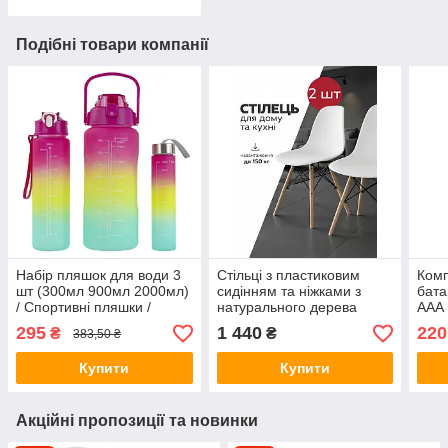
Подібні товари компанії
Набір пляшок для води 3
Стільці з пластиковим
Комп
шт (300мл 900мл 2000мл)
сидінням та ніжками з
бата
/ Спортивні пляшки /
натурального дерева
AAA 
Пляшка для води Magenta
DSF-310 White (2 шт)
кабе
295
1 440
220
₴
₴
383,50 ₴
(9045)
(105
Купити
Купити
Акційні пропозиції та новинки