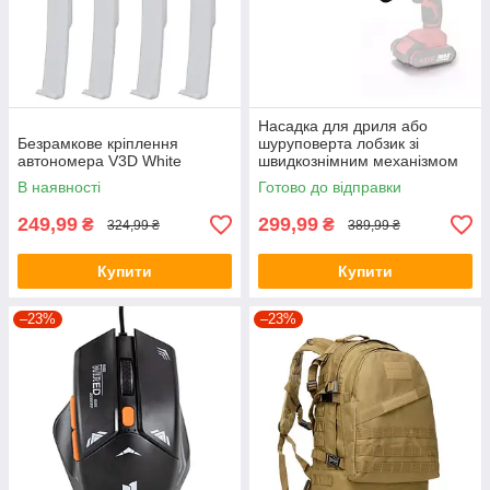
Насадка для дриля або
Безрамкове кріплення
шуруповерта лобзик зі
автономера V3D White
швидкознімним механізмом
SAW KT-107
В наявності
Готово до відправки
249,99
299,99
₴
₴
324,99 ₴
389,99 ₴
Купити
Купити
–23%
–23%