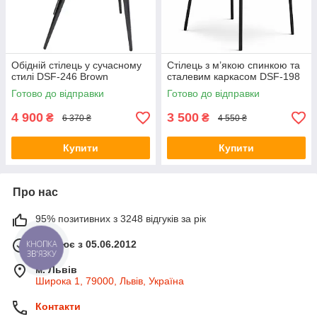
Обідній стілець у сучасному
Стілець з м’якою спинкою та
стилі DSF-246 Brown
сталевим каркасом DSF-198
Готово до відправки
Готово до відправки
4 900
3 500
₴
₴
6 370 ₴
4 550 ₴
Купити
Купити
Про нас
95% позитивних з 3248 відгуків за рік
КНОПКА
Працює з 05.06.2012
ЗВ'ЯЗКУ
м. Львів
Широка 1, 79000, Львів, Україна
Контакти