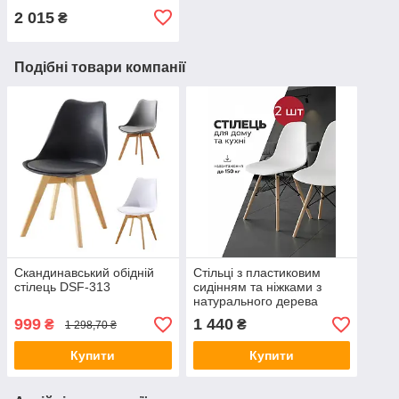
2 015
₴
Подібні товари компанії
Скандинавський обідній
Стільці з пластиковим
стілець DSF-313
сидінням та ніжками з
натурального дерева
DSF-310 White (2 шт)
999
1 440
₴
₴
1 298,70 ₴
Купити
Купити