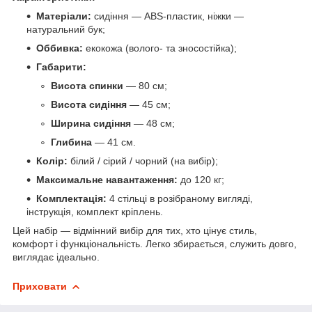
Матеріали:
сидіння — ABS-пластик, ніжки —
натуральний бук;
Оббивка:
екокожа (волого- та зносостійка);
Габарити:
Висота спинки
— 80 см;
Висота сидіння
— 45 см;
Ширина сидіння
— 48 см;
Глибина
— 41 см.
Колір:
білий / сірий / чорний (на вибір);
Максимальне навантаження:
до 120 кг;
Комплектація:
4 стільці в розібраному вигляді,
інструкція, комплект кріплень.
Цей набір — відмінний вибір для тих, хто цінує стиль,
комфорт і функціональність. Легко збирається, служить довго,
виглядає ідеально.
Приховати