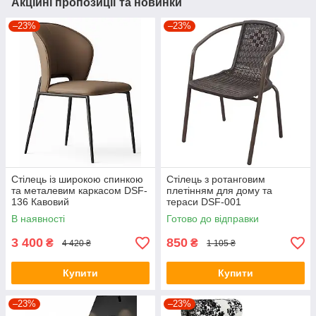
Акційні пропозиції та новинки
–23%
–23%
Стілець із широкою спинкою
Стілець з ротанговим
та металевим каркасом DSF-
плетінням для дому та
136 Кавовий
тераси DSF-001
В наявності
Готово до відправки
3 400
850
₴
₴
4 420 ₴
1 105 ₴
Купити
Купити
–23%
–23%