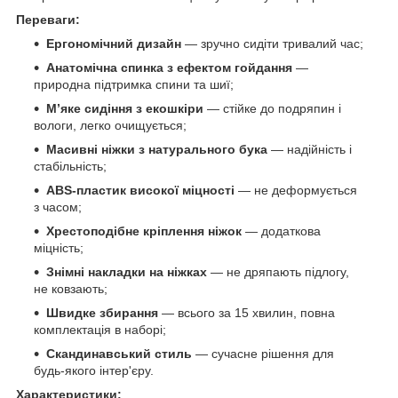
Переваги:
Ергономічний дизайн
— зручно сидіти тривалий час;
Анатомічна спинка з ефектом гойдання
—
природна підтримка спини та шиї;
М’яке сидіння з екошкіри
— стійке до подряпин і
вологи, легко очищується;
Масивні ніжки з натурального бука
— надійність і
стабільність;
ABS-пластик високої міцності
— не деформується
з часом;
Хрестоподібне кріплення ніжок
— додаткова
міцність;
Знімні накладки на ніжках
— не дряпають підлогу,
не ковзають;
Швидке збирання
— всього за 15 хвилин, повна
комплектація в наборі;
Скандинавський стиль
— сучасне рішення для
будь-якого інтер'єру.
Характеристики: