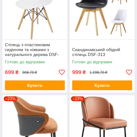
Стілець з пластиковим
сидінням та ніжками з
Скандинавський обідній
натурального дерева DSF-
стілець DSF-313
310 White
Готово до відправки
Готово до відправки
699
999
₴
₴
908,70 ₴
1 298,70 ₴
Купити
Купити
–23%
–23%