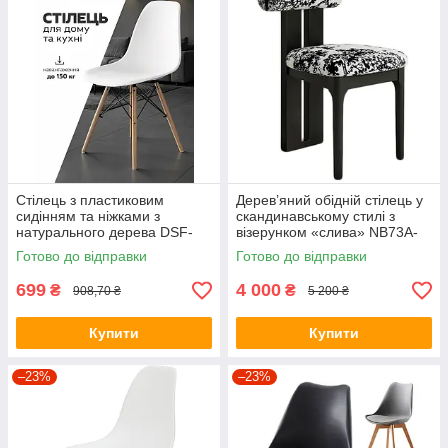
Стілець з пластиковим
Дерев’яний обідній стілець у
сидінням та ніжками з
скандинавському стилі з
натурального дерева DSF-
візерунком «слива» NB73A-
310 White
W&B
Готово до відправки
Готово до відправки
699
4 000
₴
₴
908,70 ₴
5 200 ₴
Купити
Купити
–23%
–23%