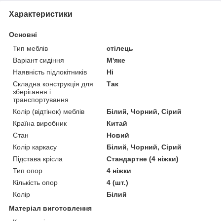
Характеристики
Основні
Тип меблів
стілець
Варіант сидіння
М'яке
Наявність підлокітників
Ні
Складна конструкція для
Так
зберігання і
транспортування
Колір (відтінок) меблів
Білий, Чорний, Сірий
Країна виробник
Китай
Стан
Новий
Колір каркасу
Білий, Чорний, Сірий
Підстава крісла
Стандартне (4 ніжки)
Тип опор
4 ніжки
Кількість опор
4 (шт.)
Колір
Білий
Матеріал виготовлення