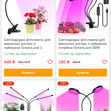
Світлодіодна фітолампа для
Світлодіодна фітолампа для
кімнатних рослин із
кімнатних рослин з таймером
таймером GreenLand 1
потрійна GreenLand 30W
головка кругла 15W
USB + мережа 220В
Готово до відправки
Готово до відправки
449
380
₴
₴
583,70 ₴
494 ₴
Купити
Купити
–23%
–23%