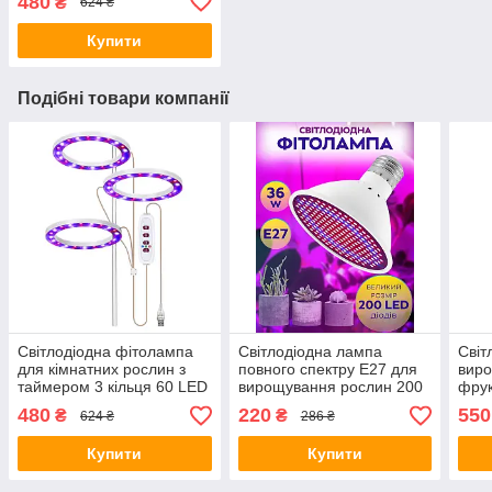
480
₴
624 ₴
мережі 220В
Купити
Подібні товари компанії
Світлодіодна фітолампа
Світлодіодна лампа
Світ
для кімнатних рослин з
повного спектру E27 для
виро
таймером 3 кільця 60 LED
вирощування рослин 200
фрук
QRCP-01003
LED (36 Вт)
Tray
480
220
550
₴
₴
624 ₴
286 ₴
комі
Купити
Купити