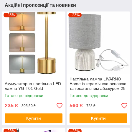
Акційні пропозиції та новинки
–23%
–23%
Настільна лампа LIVARNO
Акумуляторна настільна LED
Home із керамічною основою
лампа YG-T01 Gold
та текстильним абажуром 28
см 14177204L
Готово до відправки
Готово до відправки
235
560
₴
₴
305,50 ₴
728 ₴
Купити
Купити
–23%
–23%