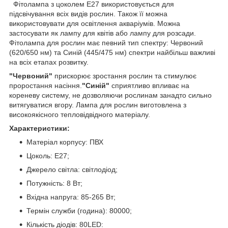
Фітолампа з цоколем E27 використовується для
підсвічування всіх видів рослин. Також її можна
використовувати для освітлення акваріумів. Можна
застосувати як лампу для квітів або лампу для розсади.
Фітолампа для рослин має певний тип спектру: Червоний
(620/650 нм) та Синій (445/475 нм) спектри найбільш важливі
на всіх етапах розвитку.
"Червоний"
прискорює зростання рослин та стимулює
проростання насіння.
"Синій"
сприятливо впливає на
кореневу систему, не дозволяючи рослинам занадто сильно
витягуватися вгору. Лампа для рослин виготовлена ​​з
високоякісного тепловідвідного матеріалу.
Характеристики:
Матеріал корпусу: ПВХ
Цоколь: Е27;
Джерело світла: світлодіод;
Потужність: 8 Вт;
Вхідна напруга: 85-265 Вт;
Термін служби (година): 80000;
Кількість діодів: 80LED: