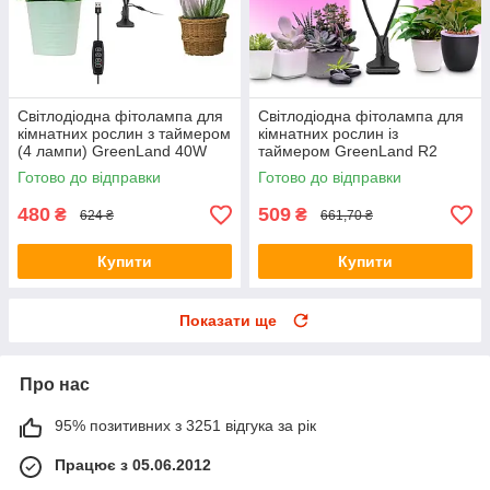
Світлодіодна фітолампа для
Світлодіодна фітолампа для
кімнатних рослин з таймером
кімнатних рослин із
(4 лампи) GreenLand 40W
таймером GreenLand R2
USB + мережі 220В
кругла 30W
Готово до відправки
Готово до відправки
480
509
₴
₴
624 ₴
661,70 ₴
Купити
Купити
Показати ще
Про нас
95% позитивних з 3251 відгука за рік
Працює з 05.06.2012