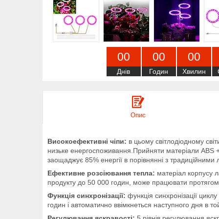
0
0
0
0
0
0
Днів
Годин
Хвилин
Опис
Високоефективні чіпи:
в цьому світлодіодному світ
низьке енергоспоживання.Прийняти матеріали ABS + 
заощаджує 85% енергії в порівнянні з традиційними
Ефективне розсіювання тепла:
матеріал корпусу л
продукту до 50 000 годин, може працювати протягом 
Функція синхронізації:
функція синхронізації циклу
годин і автоматично ввімкнеться наступного дня в то
Регулювання яскравості:
5 рівнів регулювання яскр