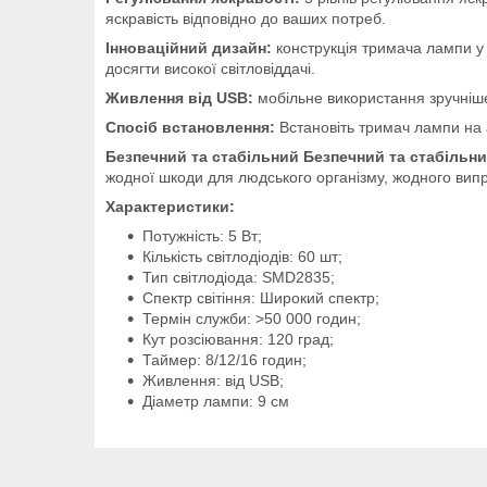
яскравість відповідно до ваших потреб.
Інноваційний дизайн:
конструкція тримача лампи у 
досягти високої світловіддачі.
Живлення від USB:
мобільне використання зручніше.
Спосіб встановлення:
Встановіть тримач лампи на а
Безпечний та стабільний Безпечний та стабільни
жодної шкоди для людського організму, жодного ви
Характеристики:
Потужність: 5 Вт;
Кількість світлодіодів: 60 шт;
Тип світлодіода: SMD2835;
Спектр світіння: Широкий спектр;
Термін служби: >50 000 годин;
Кут розсіювання: 120 град;
Таймер: 8/12/16 годин;
Живлення: від USB;
Діаметр лампи: 9 см