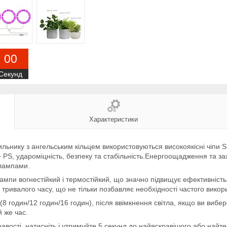
0
0
Секунд
Характеристики
ильнику з ангельським кільцем використовуються високоякісні чіпи 
PS, удароміцність, безпеку та стабільність.Енергоощадження та за
 лампами.
ампи вогнестійкий і термостійкий, що значно підвищує ефективність
тривалого часу, що не тільки позбавляє необхідності частого викор
 (8 годин/12 годин/16 годин), після ввімкнення світла, якщо ви вибе
й же час.
авості, натисніть і утримуйте 5 секунд до найяскравішого або найте