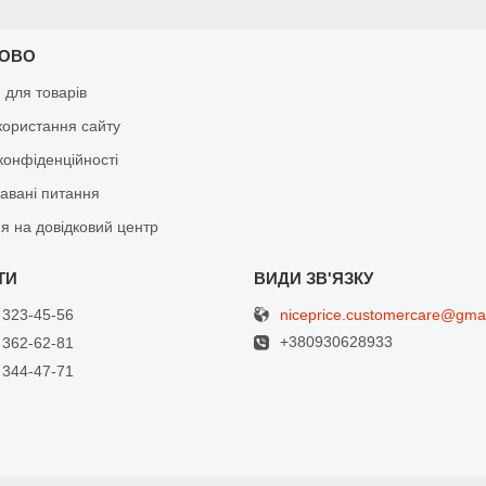
КОВО
я для товарів
користання сайту
конфіденційності
давані питання
я на довідковий центр
niceprice.customercare@gma
 323-45-56
+380930628933
 362-62-81
 344-47-71