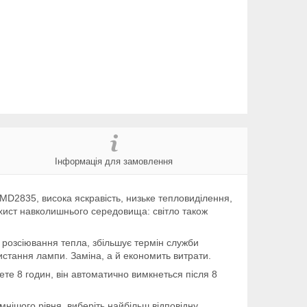
Інформація для замовлення
SMD2835, висока яскравість, низьке тепловиділення,
хист навколишнього середовища: світло також
 розсіювання тепла, збільшує термін служби
истання лампи. Заміна, а й економить витрати.
рете 8 годин, він автоматично вимкнеться після 8
мнішого рівня, виберіть найбільш відповідну