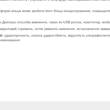
формі кільця може зробити його більш концентрованим, покращити 
Декілька способів живлення, таких як USB-роз'єм, комп'ютер, мобі
криловий стрижень, потім увімкніть живлення, встановлення заверш
й:
ударопрочність, сильна ударостійкість, відсутність ультрафіолет
промінювання