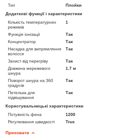
Тип
Плойки
Додаткові функції і характеристики
Кількість температурних
1
режимів
Функція іонізації
Так
Концентратор
Так
Насадка для випрямляння
Так
волосся
Захист від перегріву
Так
Довжина мережевого
1.7 м
шнура
Поворот шнура на 360
Так
градусів
Петелька для
Так
підвішування
Користувальницькі характеристики
Потужність фена
1200
Регулювання швидкості
True
Приховати