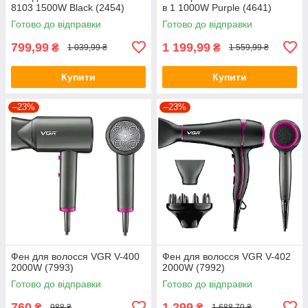
8103 1500W Black (2454)
в 1 1000W Purple (4641)
Готово до відправки
Готово до відправки
799,99
1 199,99
₴
₴
1 039,99 ₴
1 559,99 ₴
Купити
Купити
–23%
–23%
Фен для волосся VGR V-400
Фен для волосся VGR V-402
2000W (7993)
2000W (7992)
Готово до відправки
Готово до відправки
760
1 299
₴
₴
988 ₴
1 688,70 ₴