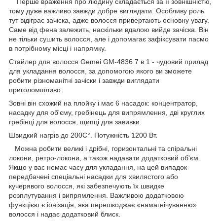
Перше враження про людину складається за її зовнішністю,
тому дуже важливо завжди добре виглядати. Особливу роль
тут відіграє зачіска, адже волосся привертають основну увагу.
Саме від фена залежить, наскільки вдалою вийде зачіска. Він
не тільки сушить волосся, але і допомагає зафіксувати пасмо
в потрібному місці і напрямку.
Стайлер для волосся Gemei GM-4836 7 в 1 - чудовий прилад
для укладання волосся, за допомогою якого ви зможете
робити різноманітні зачіски і завжди виглядати
приголомшливо.
Зовні він схожий на плойку і має 6 насадок: концентратор,
насадку для об'єму, гребінець для випрямлення, дві круглих
гребінці для волосся, щипці для завивки.
Швидкий нагрів до 200C°. Потужність 1200 Вт.
Можна робити великі і дрібні, горизонтальні та спіральні
локони, ретро-локони, а також надавати додатковий об'єм.
Якщо у вас немає часу для укладання, на цей випадок
передбачені спеціальні насадки для хвилястого або
кучерявого волосся, які забезпечують їх швидке
розплутування і випрямлення. Важливою додатковою
функцією є іонізація, яка перешкоджає «намагнічуванню»
волосся і надає додатковий блиск.