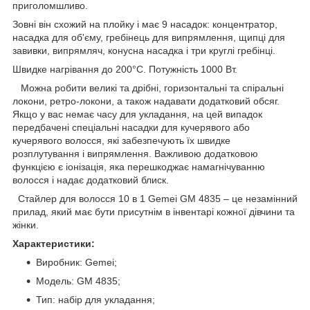
приголомшливо.
Зовні він схожий на плойку і має 9 насадок: концентратор,
насадка для об'єму, гребінець для випрямлення, щипці для
завивки, випрямляч, конусна насадка і три круглі гребінці.
Швидке нагрівання до 200°C. Потужність 1000 Вт.
Можна робити великі та дрібні, горизонтальні та спіральні
локони, ретро-локони, а також надавати додатковий обсяг.
Якщо у вас немає часу для укладання, на цей випадок
передбачені спеціальні насадки для кучерявого або
кучерявого волосся, які забезпечують їх швидке
розплутування і випрямлення. Важливою додатковою
функцією є іонізація, яка перешкоджає намагнічуванню
волосся і надає додатковий блиск.
Стайлер для волосся 10 в 1 Gemei GM 4835 – це незамінний
прилад, який має бути присутнім в інвентарі кожної дівчини та
жінки.
Характеристики:
Виробник: Gemei;
Модель: GM 4835;
Тип: набір для укладання;