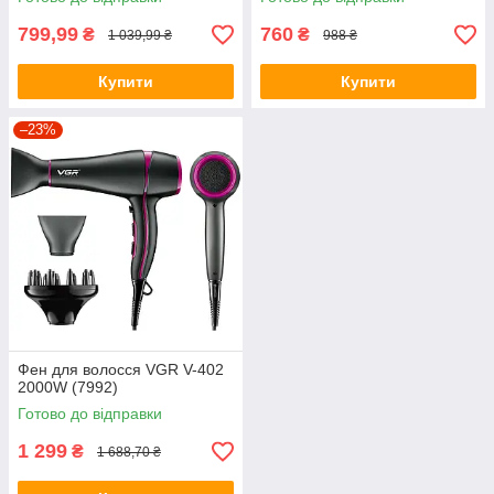
799,99
760
₴
₴
1 039,99 ₴
988 ₴
Купити
Купити
–23%
Фен для волосся VGR V-402
2000W (7992)
Готово до відправки
1 299
₴
1 688,70 ₴