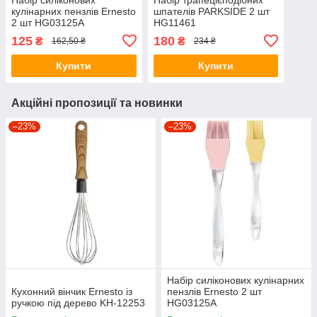
кулінарних пензлів Ernesto
шпателів PARKSIDE 2 шт
2 шт HG03125A
HG11461
125
180
₴
₴
162,50 ₴
234 ₴
Купити
Купити
Акційні пропозиції та новинки
–23%
–23%
Набір силіконових кулінарних
Кухонний вінчик Ernesto із
пензлів Ernesto 2 шт
ручкою під дерево KH-12253
HG03125A