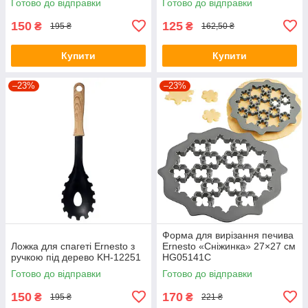
Готово до відправки
Готово до відправки
150
125
₴
₴
195 ₴
162,50 ₴
Купити
Купити
–23%
–23%
Форма для вирізання печива
Ложка для спагеті Ernesto з
Ernesto «Сніжинка» 27×27 см
ручкою під дерево KH-12251
HG05141C
Готово до відправки
Готово до відправки
150
170
₴
₴
195 ₴
221 ₴