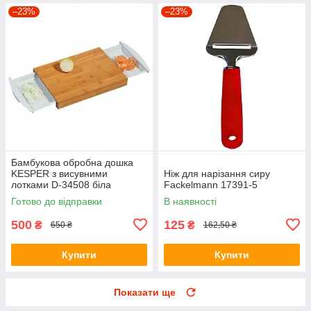
–23%
–23%
Бамбукова обробна дошка
KESPER з висувними
Ніж для нарізання сиру
лотками D-34508 біла
Fackelmann 17391-5
Готово до відправки
В наявності
500
125
₴
₴
650 ₴
162,50 ₴
Купити
Купити
Показати ще