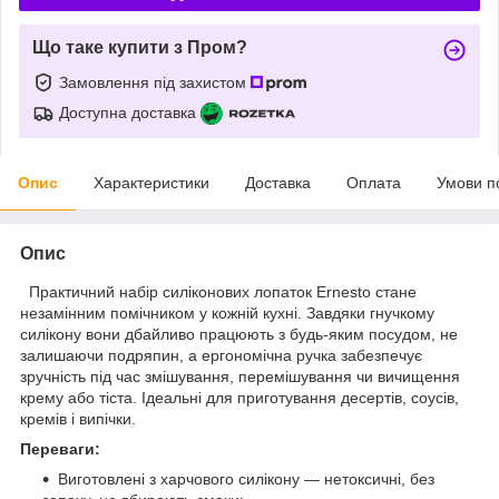
Що таке купити з Пром?
Замовлення під захистом
Доступна доставка
Опис
Характеристики
Доставка
Оплата
Умови п
Опис
Практичний набір силіконових лопаток Ernesto стане
незамінним помічником у кожній кухні. Завдяки гнучкому
силікону вони дбайливо працюють з будь-яким посудом, не
залишаючи подряпин, а ергономічна ручка забезпечує
зручність під час змішування, перемішування чи вичищення
крему або тіста. Ідеальні для приготування десертів, соусів,
кремів і випічки.
Переваги:
Виготовлені з харчового силікону — нетоксичні, без