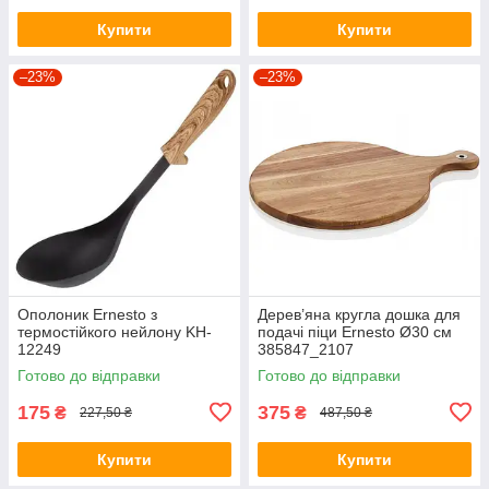
Купити
Купити
–23%
–23%
Ополоник Ernesto з
Дерев’яна кругла дошка для
термостійкого нейлону KH-
подачі піци Ernesto Ø30 см
12249
385847_2107
Готово до відправки
Готово до відправки
175
375
₴
₴
227,50 ₴
487,50 ₴
Купити
Купити