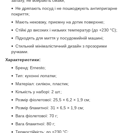
запаху, не вбирають смаки;
Не дряпають посуд і не пошкоджують антипригарне
покриття;
Мають нековзку, приємну на дотик поверхню;
Стійкі до високих і низьких температур (до +230 °C);
Підходять для миття у посудомийній машині;
Стильний мінімалістичний дизайн з прозорими
ручками.
Характеристики:
Бренд: Ernesto;
Тип: кухонні лопатки;
Матеріал: силікон, пластик;
Кількість у наборі: 2 шт.;
Розмір фіолетової: 25,5 × 6,2 × 1,9 см;
Розмір блакитної: 31 × 6,5 × 1,9 см;
Вага фіолетової: 70 г;
Вага блакитної: 80 г;
Термостійкість: до +230 °C;