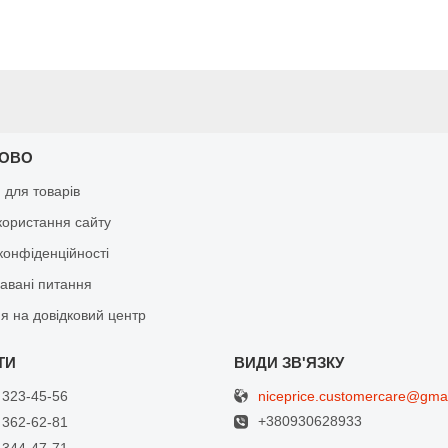
КОВО
я для товарів
користання сайту
конфіденційності
давані питання
я на довідковий центр
niceprice.customercare@gma
 323-45-56
+380930628933
 362-62-81
 344-47-71