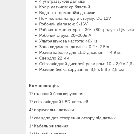
4 ультразвукові датчики
Колір датчиків: сріблястий.
Водо- та термостійкі датчики
Номінальна напруга струму: DC 12V
Робочий діапазон: 9-16V
Робоча температура: - 30~ +80 градусів Цельсія
Робочий струм: 20~200mA
Ультразвукова частота: 40kHz
Зона видимості датчиків: 0.2 ~ 2.5m
Розмір кабелю для LED-дисплея — 4,9 м.
Свердло 22 мм
Світлодіодний дисплей розміром: 10 х 2,0 х 2,6
Розміри блока керування: 8,8 х 5,8 х 2,5 см
Комплектація:
1* головний блок керування
1* світлодіодний LED-дисплей
4* паркувальні датчики
1* свердло для створення отвору під датчик
1* Кабель живлення
2* Наклейка стикер