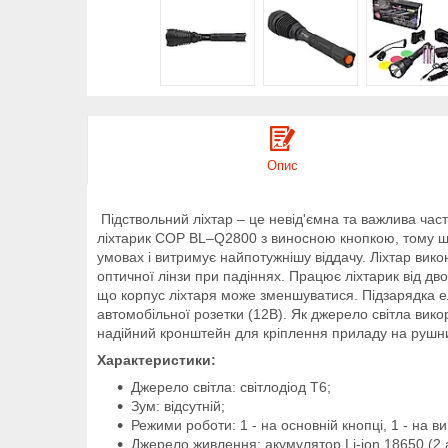
Опис
Підствольний ліхтар – це невід'ємна та важлива ча
ліхтарик COP BL–Q2800 з виносною кнопкою, тому що 
умовах і витримує найпотужнішу віддачу. Ліхтар вик
оптичної лінзи при падіннях. Працює ліхтарик від дво
що корпус ліхтаря може зменшуватися. Підзарядка ел
автомобільної розетки (12В). Як джерело світла викор
надійний кронштейн для кріплення приладу на рушни
Характеристики:
Джерело світла: світлодіод T6;
Зум: відсутній;
Режими роботи: 1 - на основній кнопці, 1 - на ви
Джерело живлення: акумулятор Li-ion 18650 (2 