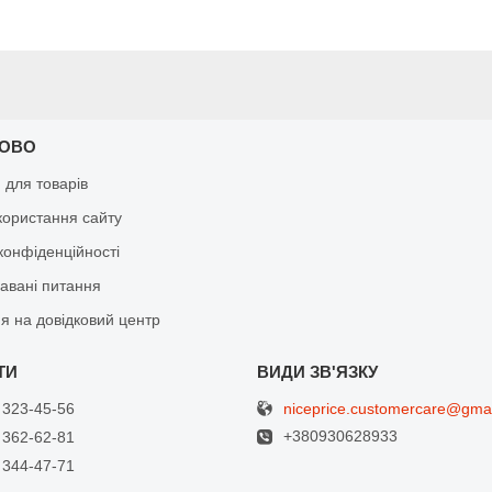
КОВО
я для товарів
користання сайту
конфіденційності
давані питання
я на довідковий центр
niceprice.customercare@gma
 323-45-56
+380930628933
 362-62-81
 344-47-71