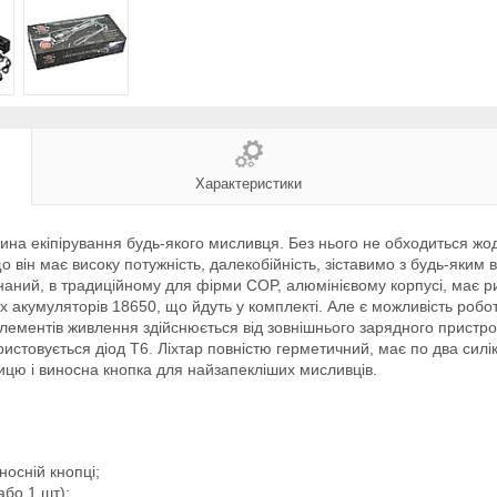
Характеристики
стина екіпірування будь-якого мисливця. Без нього не обходиться 
він має високу потужність, далекобійність, зіставимо з будь-яким
онаний, в традиційному для фірми COP, алюмінієвому корпусі, має 
х акумуляторів 18650, що йдуть у комплекті. Але є можливість робот
ементів живлення здійснюється від зовнішнього зарядного пристрою,
истовується діод T6. Ліхтар повністю герметичний, має по два силіко
цю і виносна кнопка для найзапекліших мисливців.
носній кнопці;
або 1 шт);