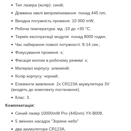
Тип лазера (колір): синій;
Довжина хвилі випромінювання: понад 445 nm;
Вихідна потужність променя: 10 000 mW;
Робоча температура: від -10 до +30 °C;
Термін експлуатації модуля: понад 8000 годин;
Час набирання повної потужності: 8-14 сек.;
Фокусування променя: є;
Фіксація кнопки в робочому режимі: є;
Матеріал корпусу: алюміній;
Колір корпусу: чорний;
Елементи живлення: 2х CR123А акумулятора 3V
(входять до комплекту постачання);
Клас: 3.
Комплектація:
Синий лазер 10000mW Pro (445nm) YX-B008,
5 змінних насадок "Зоряне небо"
два акумулятори CR123А,