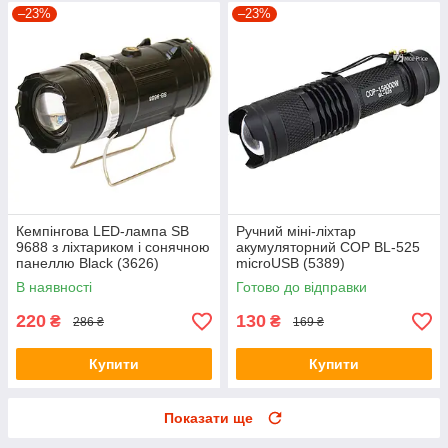
–23%
–23%
Кемпінгова LED-лампа SB
Ручний міні-ліхтар
9688 з ліхтариком і сонячною
акумуляторний COP BL-525
панеллю Black (3626)
microUSB (5389)
В наявності
Готово до відправки
220
130
₴
₴
286 ₴
169 ₴
Купити
Купити
Показати ще