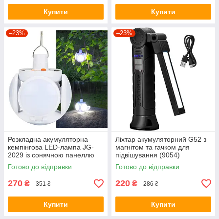
Купити
Купити
–23%
–23%
Розкладна акумуляторна
Ліхтар акумуляторний G52 з
кемпінгова LED-лампа JG-
магнітом та гачком для
2029 із сонячною панеллю
підвішування (9054)
(7693)
Готово до відправки
Готово до відправки
270
220
₴
₴
351 ₴
286 ₴
Купити
Купити