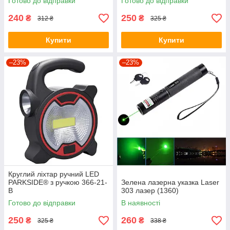
Готово до відправки
Готово до відправки
240
250
₴
₴
312 ₴
325 ₴
Купити
Купити
–23%
–23%
Круглий ліхтар ручний LED
PARKSIDE® з ручкою 366-21-
Зелена лазерна указка Laser
B
303 лазер (1360)
Готово до відправки
В наявності
250
260
₴
₴
325 ₴
338 ₴