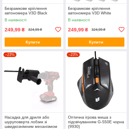
Безрамкове кріплення
Безрамкове кріплення
автономера V3D Black
автономера V3D White
В наявності
В наявності
249,99
249,99
₴
₴
324,99 ₴
324,99 ₴
Купити
Купити
–23%
–23%
Насадка для дриля або
Оптична ігрова миша з
шуруповерта лобзик зі
підсвічуванням G-550E чорна
швидкознімним механізмом
(9930)