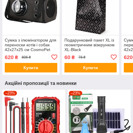
Сумка з ілюмінатором для
Подарунковий пакет XL із
Сумк
переноски котів і собак
геометричним візерунком
пере
42x27x25 см CosmoPet
XL-Black
42x2
CP-19 Dark brown (штучна
CP-1
620
60
620
₴
₴
806 ₴
78 ₴
шкіра)
шкір
Купити
Купити
Акційні пропозиції та новинки
–23%
–23%