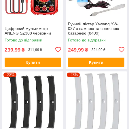
Ручний ліхтар Yawang YW-
Цифровий мультиметр
037 з лампою та сонячною
ANENG SZ308 червоний
батареєю (8409)
Готово до відправки
Готово до відправки
239,99
249,99
₴
₴
311,99 ₴
324,99 ₴
Купити
Купити
–23%
–23%