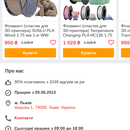
Філамент (пластик для
Філамент (пластик для
Філа
3D-принтера) SUNLU PLA
3D-принтера) Temperature
3D-
Wood 1,75 мм 1 кг WW-
Changing PLA HC136 1,75
Tran
0202
мм 1 кг Kingroon Blue-
0101
950
1 020
950
₴
₴
1 235 ₴
1 326 ₴
Green→Yellow-Green
Купити
Купити
Про нас
95% позитивних з 3248 відгуків за рік
Працює з 05.06.2012
м. Львів
Широка 1, 79000, Львів, Україна
Контакти
Сьогодні працює з 09:00 до 18:00