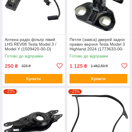
Антена радіо фільтр лівий
Петля (завіса) дверей задніх
LHS REV08 Tesla Model 3 /
правих верхня Tesla Model 3
Model Y (1509420-00-D)
Highland 2024 (1773633-00-
(Оригінал/Вживаний)
D) (оригінал, б/в)
Готово до відправки
Готово до відправки
250
1 125
₴
₴
325 ₴
1 462,50 ₴
Купити
Купити
–23%
–23%