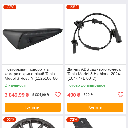
–23%
–23%
Повторювач повороту з
Датчик ABS заднього колеса
камерою крила лівий Tesla
Tesla Model 3 Highland 2024-
Model 3 Rest, Y (1125106-50-
(1044771-00-D)
J) (Оригінал, Б/У)
В наявності
Готово до відправки
3 849,99
400
₴
₴
5 004,99 ₴
520 ₴
Купити
Купити
–23%
–23%