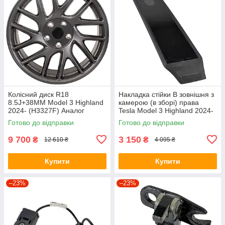
Колісний диск R18
Накладка стійки B зовнішня з
8.5J+38MM Model 3 Highland
камерою (в зборі) права
2024- (H3327F) Аналог
Tesla Model 3 Highland 2024-
(1734279-00-F)
Готово до відправки
Готово до відправки
9 700
3 150
₴
₴
12 610 ₴
4 095 ₴
Купити
Купити
–23%
–23%