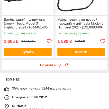
Важіль задній під пружину
Ущільнювач гуми дверей
(лопух) Tesla Model 3
передній лівий Tesla Model 3
Highland 2024 (1044451-00-
Highland 2024- (1910983-00-
F) (оригінал, б/в)
C) (оригінал, б/в)
Готово до відправки
Готово до відправки
1 665
1 580
₴
₴
2 164,50 ₴
2 054 ₴
Купити
Купити
Показати ще
Про нас
95% позитивних з 3244 відгуків за рік
Працює з 05.06.2012
м. Львів