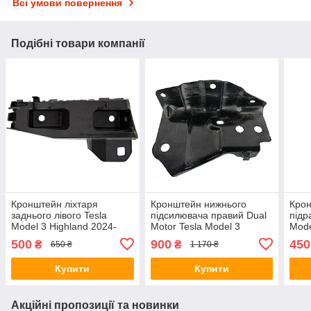
Всі умови повернення
Подібні товари компанії
Кронштейн ліхтаря
Кронштейн нижнього
Крон
заднього лівого Tesla
підсилювача правий Dual
підр
Model 3 Highland 2024-
Motor Tesla Model 3
Mode
(1755642-00-D)
Highland 2024 (1694451-
(104
500
900
450
₴
₴
650 ₴
1 170 ₴
00-D) (б/в)
б/в)
Купити
Купити
Акційні пропозиції та новинки