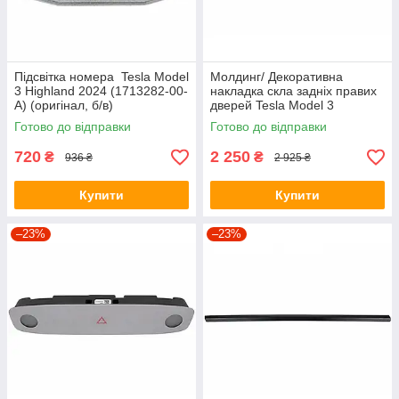
Підсвітка номера Tesla Model
Молдинг/ Декоративна
3 Highland 2024 (1713282-00-
накладка скла задніх правих
A) (оригінал, б/в)
дверей Tesla Model 3
Highland 2024- (1080748-40-
Готово до відправки
Готово до відправки
L)
720
2 250
₴
₴
936 ₴
2 925 ₴
Купити
Купити
–23%
–23%