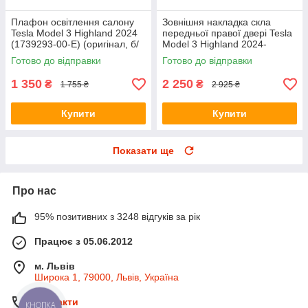
Плафон освітлення салону
Зовнішня накладка скла
Tesla Model 3 Highland 2024
передньої правої двері Tesla
(1739293-00-E) (оригінал, б/
Model 3 Highland 2024-
в)
(1080684-40-K) оригінал
Готово до відправки
Готово до відправки
1 350
2 250
₴
₴
1 755 ₴
2 925 ₴
Купити
Купити
Показати ще
Про нас
95% позитивних з 3248 відгуків за рік
Працює з 05.06.2012
м. Львів
Широка 1, 79000, Львів, Україна
Контакти
КНОПКА