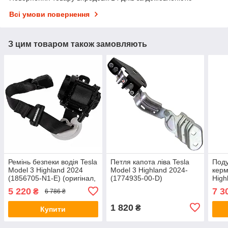
Всі умови повернення
З цим товаром також замовляють
Ремінь безпеки водія Tesla
Петля капота ліва Tesla
Поду
Model 3 Highland 2024
Model 3 Highland 2024-
керм
(1856705-N1-E) (оригінал,
(1774935-00-D)
High
б/в)
(173
5 220
7 3
₴
6 786 ₴
(Від
1 820
₴
Купити