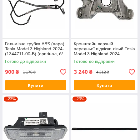
Гальмівна трубка ABS (пара)
Кронштейн верхній
Tesla Model 3 Highland 2024-
передньої підвіски лівий Tesla
(1344711-00-B) (оригінал, б/
Model 3 Highland 2024
в)
(1044032-00-C)(оригінал, б/в)
Готово до відправки
Готово до відправки
900
3 240
₴
₴
1 170 ₴
4 212 ₴
Купити
Купити
–23%
–23%