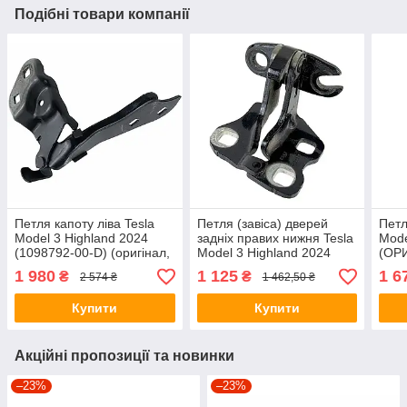
Подібні товари компанії
Петля капоту ліва Tesla
Петля (завіса) дверей
Петл
Model 3 Highland 2024
задніх правих нижня Tesla
Mode
(1098792-00-D) (оригінал,
Model 3 Highland 2024
(ОР
б/в)
(1773634-00-D) (оригінал,
1 980
1 125
1 6
₴
₴
2 574 ₴
1 462,50 ₴
б/в)
Купити
Купити
Акційні пропозиції та новинки
–23%
–23%