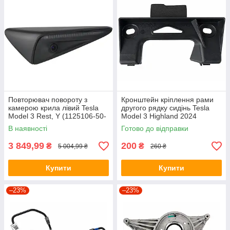
Повторювач повороту з
Кронштейн кріплення рами
камерою крила лівий Tesla
другого рядку сидінь Tesla
Model 3 Rest, Y (1125106-50-
Model 3 Highland 2024
J) (Оригінал, Б/У)
(1549187-00-A) (оригінал)
В наявності
Готово до відправки
3 849,99
200
₴
₴
5 004,99 ₴
260 ₴
Купити
Купити
–23%
–23%