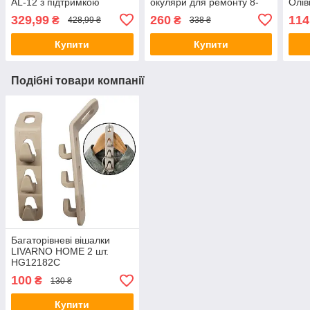
AL-12 з підтримкою
окуляри для ремонту 8-
Олів
додатку (8097)
23х з підвіткою
різн
329,99
260
114
₴
₴
428,99 ₴
338 ₴
Купити
Купити
Подібні товари компанії
Багаторівневі вішалки
LIVARNO HOME 2 шт.
HG12182C
100
₴
130 ₴
Купити