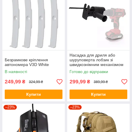
Насадка для дриля або
Безрамкове кріплення
шуруповерта лобзик зі
автономера V3D White
швидкознімним механізмом
SAW KT-107
В наявності
Готово до відправки
249,99
299,99
₴
₴
324,99 ₴
389,99 ₴
Купити
Купити
–23%
–23%