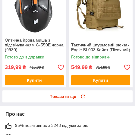
Оптична ігрова миша з
підсвічуванням G-550E чорна
Тактичний штурмовий рюкзак
(9930)
Eagle BL003 Койот (Пісочний)
Готово до відправки
Готово до відправки
319,99
549,99
₴
₴
415,99 ₴
714,99 ₴
Купити
Купити
Показати ще
Про нас
95% позитивних з 3248 відгуків за рік