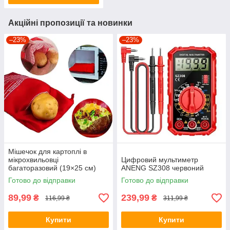
Акційні пропозиції та новинки
–23%
–23%
Мішечок для картоплі в
мікрохвильовці
Цифровий мультиметр
багаторазовий (19×25 см)
ANENG SZ308 червоний
MPG-01
Готово до відправки
Готово до відправки
89,99
239,99
₴
₴
116,99 ₴
311,99 ₴
Купити
Купити