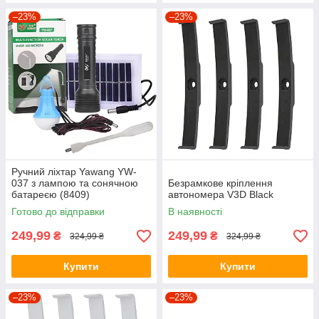
–23%
–23%
Ручний ліхтар Yawang YW-
037 з лампою та сонячною
Безрамкове кріплення
батареєю (8409)
автономера V3D Black
Готово до відправки
В наявності
249,99
249,99
₴
₴
324,99 ₴
324,99 ₴
Купити
Купити
–23%
–23%