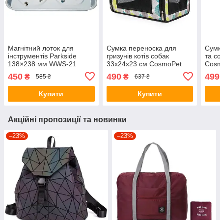
Магнітний лоток для
Сумка переноска для
Сумк
інструментів Parkside
гризунів котів собак
та с
138×238 мм WWS-21
33x24x23 см CosmoPet
Cosm
CP-48 (M) Green
450
490
499
₴
₴
585 ₴
637 ₴
Купити
Купити
Акційні пропозиції та новинки
–23%
–23%