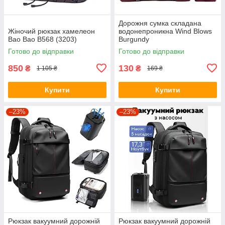
Дорожня сумка складана
Жіночий рюкзак хамелеон
водонепроникна Wind Blows
Bao Bao B568 (3203)
Burgundy
Готово до відправки
Готово до відправки
850
130
₴
₴
1 105 ₴
169 ₴
Купити
Купити
–23%
–23%
Рюкзак вакуумний дорожній
Рюкзак вакуумний дорожній