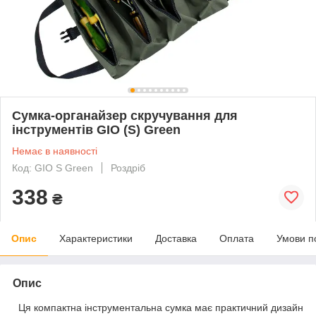
Сумка-органайзер скручування для
інструментів GIO (S) Green
Немає в наявності
Код: GIO S Green
Роздріб
338
₴
Опис
Характеристики
Доставка
Оплата
Умови п
Опис
Ця компактна інструментальна сумка має практичний дизайн