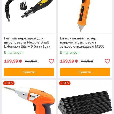
Гнучкий перехідник для
Безконтактний тестер
шуруповерта Flexible Shaft
напруги зі світловою і
Extension Bits + 6 біт (7167)
звуковою індикацією M100
(7478)
В наявності
В наявності
169,99
169,99
₴
₴
220,99 ₴
220,99 ₴
Купити
Купити
–23%
–23%