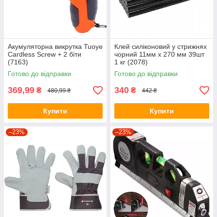
Акумуляторна викрутка Tuoye
Клей силіконовий у стрижнях
Cardless Screw + 2 біти
чорний 11мм х 270 мм 39шт
(7163)
1 кг (2078)
Готово до відправки
Готово до відправки
369,99
340
₴
₴
480,99 ₴
442 ₴
Купити
Купити
–23%
–23%