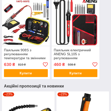
Паяльник 908S з
Паяльник електричний
регулюванням
ANENG SL105 з
температури та змінними
регулюванням
жалами 80W + паяльний
температури 60W LCD
630
460
₴
₴
819 ₴
598 ₴
набір Red
SL105++
Купити
Купити
Акційні пропозиції та новинки
–23%
–23%