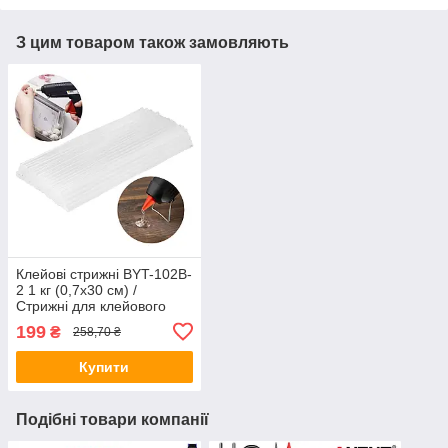
З цим товаром також замовляють
Клейові стрижні BYT-102B-
2 1 кг (0,7х30 см) /
Стрижні для клейового
пістолета / Клей
199
₴
258,70 ₴
силіконовий
Купити
Подібні товари компанії