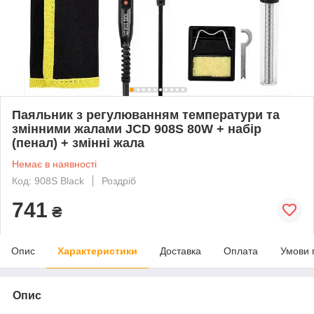
Паяльник з регулюванням температури та
змінними жалами JCD 908S 80W + набір
(пенал) + змінні жала
Немає в наявності
Код: 908S Black
Роздріб
741
₴
Опис
Характеристики
Доставка
Оплата
Умови 
Опис