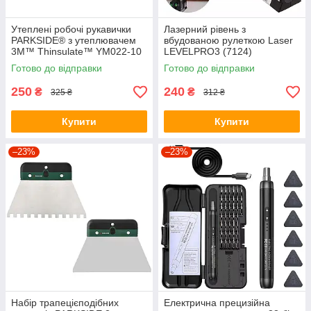
Утеплені робочі рукавички
Лазерний рівень з
PARKSIDE® з утеплювачем
вбудованою рулеткою Laser
3M™ Thinsulate™ YM022-10
LEVELPRO3 (7124)
Готово до відправки
Готово до відправки
250
240
₴
₴
325 ₴
312 ₴
Купити
Купити
–23%
–23%
Набір трапецієподібних
Електрична прецизійна