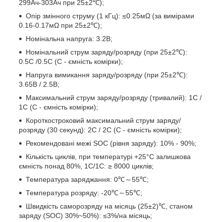
299Ач-303Ач при 25±2℃);
Опір змінного струму (1 кГц): ≤0.25мΩ (за вимірами
0.16-0.17мΩ при 25±2℃);
Номінальна напруга: 3.2В;
Номінальний струм заряду/розряду (при 25±2℃):
0.5C /0.5C (С - ємність комірки);
Напруга вимикання заряду/розряду (при 25±2℃):
3.65B / 2.5B;
Максимальний струм заряду/розряду (тривалий): 1C /
1C (С - ємність комірки);
Короткостроковий максимальний струм заряду/
розряду (30 секунд): 2C / 2C (С - ємність комірки);
Рекомендовані межі SOC (рівня заряду): 10% - 90%;
Кількість циклів, при температурі +25°С залишкова
ємність понад 80%, 1C/1C: ≥ 8000 циклів;
Температура заряджання: 0℃～55℃;
Температура розряду: -20℃～55℃;
Швидкість саморозряду на місяць (25±2)℃, станом
заряду (SOC) 30%~50%): ≤3%/на місяць;