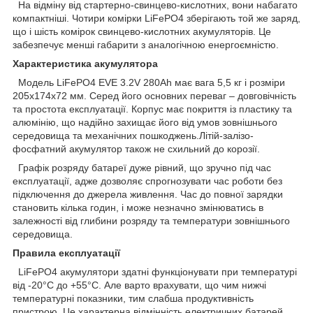
На відміну від стартерно-свинцево-кислотних, вони набагато
компактніші. Чотири комірки LiFePO4 зберігають той же заряд,
що і шість комірок свинцево-кислотних акумуляторів. Це
забезпечує менші габарити з аналогічною енергоємністю.
Характеристика акумулятора
Модель LiFePO4 EVE 3.2V 280Ah має вага 5,5 кг і розміри
205х174х72 мм. Серед його основних переваг – довговічність
та простота експлуатації. Корпус має покриття із пластику та
алюмінію, що надійно захищає його від умов зовнішнього
середовища та механічних пошкоджень.Літій-залізо-
фосфатний акумулятор також не схильний до корозії.
Графік розряду батареї дуже рівний, що зручно під час
експлуатації, адже дозволяє спрогнозувати час роботи без
підключення до джерела живлення. Час до повної зарядки
становить кілька годин, і може незначно змінюватись в
залежності від глибини розряду та температури зовнішнього
середовища.
Правила експлуатації
LiFePO4 акумулятори здатні функціонувати при температурі
від -20°C до +55°C. Але варто врахувати, що чим нижчі
температурні показники, тим слабша продуктивність
пристрою. Це характерна відмінність електричних батарей.