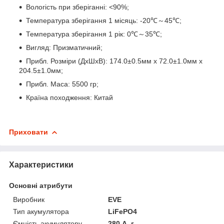
Вологість при зберіганні: <90%;
Температура зберігання 1 місяць: -20℃～45℃;
Температура зберігання 1 рік: 0℃～35℃;
Вигляд: Призматичний;
Прибл. Розміри (ДхШхВ): 174.0±0.5мм x 72.0±1.0мм x
204.5±1.0мм;
Прибл. Маса: 5500 гр;
Країна походження: Китай
Приховати
Характеристики
Основні атрибути
Виробник
EVE
Тип акумулятора
LiFePO4
Ємність акумулятору
280 А. г