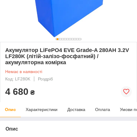
Акумулятор LiFePO4 EVE Grade-A 280AH 3.2V
LF280K (літій-залізо-фосфатний) /
акумуляторна комірка
Немає в наявності
Код: LF280K
Роздріб
4 680
₴
Опис
Характеристики
Доставка
Оплата
Умови п
Опис