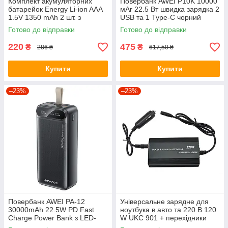
Комплект акумуляторних
Повербанк AWEI P10K 10000
батарейок Energy Li-ion AAA
мАг 22.5 Вт швидка зарядка 2
1.5V 1350 mAh 2 шт. з
USB та 1 Type-C чорний
кабелем USB Type-C (10598)
(10513)
Готово до відправки
Готово до відправки
220
475
₴
₴
286 ₴
617,50 ₴
Купити
Купити
–23%
–23%
Повербанк AWEI PA-12
Універсальне зарядне для
30000mAh 22.5W PD Fast
ноутбука в авто та 220 В 120
Charge Power Bank з LED-
W UKC 901 + перехідники
дисплеєм Black (8413)
(0302)