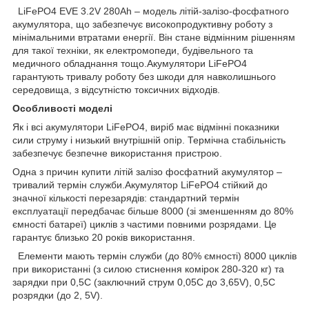
LiFePO4 EVE 3.2V 280Ah – модель літій-залізо-фосфатного
акумулятора, що забезпечує високопродуктивну роботу з
мінімальними втратами енергії. Він стане відмінним рішенням
для такої техніки, як електромопеди, будівельного та
медичного обладнання тощо.Акумулятори LiFePO4
гарантують тривалу роботу без шкоди для навколишнього
середовища, з відсутністю токсичних відходів.
Особливості моделі
Як і всі акумулятори LiFePO4, виріб має відмінні показники
сили струму і низький внутрішній опір. Термічна стабільність
забезпечує безпечне використання пристрою.
Одна з причин купити літій залізо фосфатний акумулятор –
тривалий термін служби.Акумулятор LiFePO4 стійкий до
значної кількості перезарядів: стандартний термін
експлуатації передбачає більше 8000 (зі зменшенням до 80%
ємності батареї) циклів з частими повними розрядами. Це
гарантує близько 20 років використання.
Елементи мають термін служби (до 80% ємності) 8000 циклів
при використанні (з силою стиснення комірок 280-320 кг) та
зарядки при 0,5C (заключний струм 0,05C до 3,65V), 0,5C
розрядки (до 2, 5V).