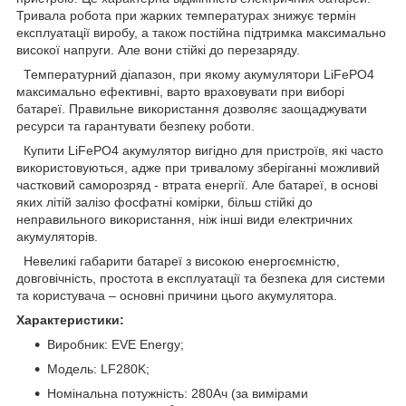
Тривала робота при жарких температурах знижує термін
експлуатації виробу, а також постійна підтримка максимально
високої напруги. Але вони стійкі до перезаряду.
Температурний діапазон, при якому акумулятори LiFePO4
максимально ефективні, варто враховувати при виборі
батареї. Правильне використання дозволяє заощаджувати
ресурси та гарантувати безпеку роботи.
Купити LiFePO4 акумулятор вигідно для пристроїв, які часто
використовуються, адже при тривалому зберіганні можливий
частковий саморозряд - втрата енергії. Але батареї, в основі
яких літій залізо фосфатні комірки, більш стійкі до
неправильного використання, ніж інші види електричних
акумуляторів.
Невеликі габарити батареї з високою енергоємністю,
довговічність, простота в експлуатації та безпека для системи
та користувача – основні причини цього акумулятора.
Характеристики:
Виробник: EVE Energy;
Модель: LF280K;
Номінальна потужність: 280Ач (за вимірами