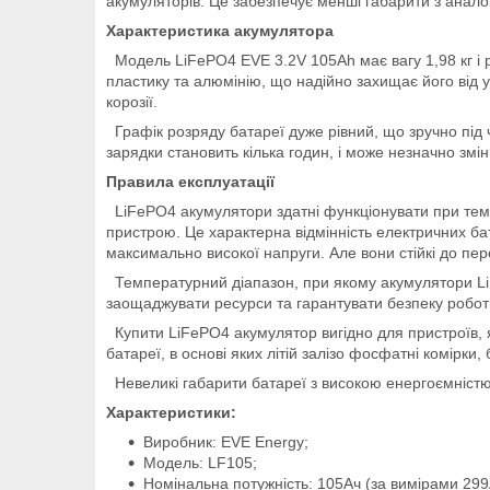
акумуляторів. Це забезпечує менші габарити з анало
Характеристика акумулятора
Модель LiFePO4 EVE 3.2V 105Ah має вагу 1,98 кг і р
пластику та алюмінію, що надійно захищає його від
корозії.
Графік розряду батареї дуже рівний, що зручно під 
зарядки становить кілька годин, і може незначно зм
Правила експлуатації
LiFePO4 акумулятори здатні функціонувати при темпе
пристрою. Це характерна відмінність електричних ба
максимально високої напруги. Але вони стійкі до пер
Температурний діапазон, при якому акумулятори Li
заощаджувати ресурси та гарантувати безпеку робот
Купити LiFePO4 акумулятор вигідно для пристроїв, я
батареї, в основі яких літій залізо фосфатні комірки
Невеликі габарити батареї з високою енергоємністю, 
Характеристики:
Виробник: EVE Energy;
Модель: LF105;
Номінальна потужність: 105Ач (за вимірами 29