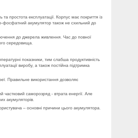
 та простота експлуатації. Корпус має покриття із
ізо-фосфатний акумулятор також не схильний до
ключення до джерела живлення. Час до повної
ього середовища.
мпературні показники, тим слабша продуктивність
уатації виробу, а також постійна підтримка
реї. Правильне використання дозволяє
й частковий саморозряд - втрата енергії. Але
них акумуляторів.
користувача – основні причини цього акумулятора.