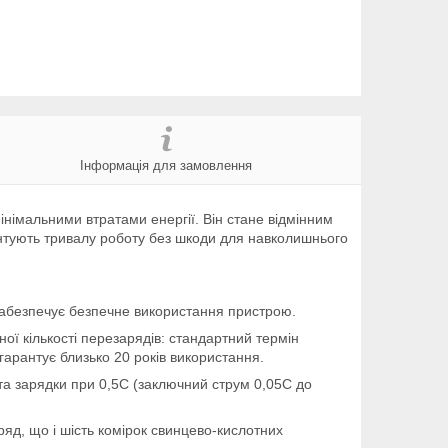
Інформація для замовлення
німальними втратами енергії. Він стане відмінним
нтують тривалу роботу без шкоди для навколишнього
ь забезпечує безпечне використання пристрою.
ої кількості перезарядів: стандартний термін
арантує близько 20 років використання.
та зарядки при 0,5C (заключний струм 0,05C до
ряд, що і шість комірок свинцево-кислотних