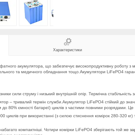
Характеристики
атного акумулятора, що забезпечує високопродуктивну роботу з мі
івельного та медичного обладнання тощо.Акумулятори LiFePO4 гара
казники сили струму і низький внутрішній опір. Термічна стабільніст
ятор – тривалий термін служби.Акумулятор LiFePO4 стійкий до значн
 до 80% ємності батареї) циклів з частими повними розрядами. Це г
 циклів при використанні (з силою стиснення комірок 280-320 кг) 
набагато компактніші. Чотири комірки LiFePO4 зберігають той же за