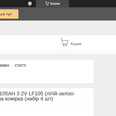
Кошик
Кошик
ОБМІН
СТАТТІ
05AH 3.2V LF105 (літій-залізо-
 комірка (набір 4 шт)