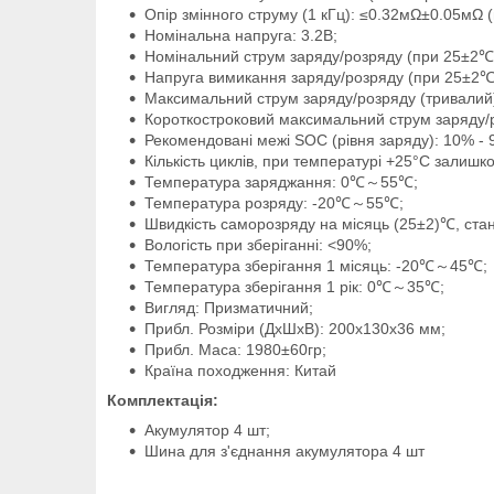
Опір змінного струму (1 кГц): ≤0.32мΩ±0.05мΩ 
Номінальна напруга: 3.2В;
Номінальний струм заряду/розряду (при 25±2℃): 
Напруга вимикання заряду/розряду (при 25±2℃):
Максимальний струм заряду/розряду (тривалий): 
Короткостроковий максимальний струм заряду/роз
Рекомендовані межі SOC (рівня заряду): 10% - 
Кількість циклів, при температурі +25°С залишк
Температура заряджання: 0℃～55℃;
Температура розряду: -20℃～55℃;
Швидкість саморозряду на місяць (25±2)℃, ста
Вологість при зберіганні: <90%;
Температура зберігання 1 місяць: -20℃～45℃;
Температура зберігання 1 рік: 0℃～35℃;
Вигляд: Призматичний;
Прибл. Розміри (ДхШхВ): 200х130х36 мм;
Прибл. Маса: 1980±60гр;
Країна походження: Китай
Комплектація:
Акумулятор 4 шт;
Шина для з'єднання акумулятора 4 шт