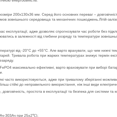
гічною енергоємністю.
озміри 200х130х36 мм. Серед його основних переваг – довговічність
 умов зовнішнього середовища та механічних пошкоджень.Літій-зал
час експлуатації, адже дозволяє спрогнозувати час роботи без під
інюватись в залежності від глибини розряду та температури зовнішн
ратурі від -20°C до +55°C. Але варто врахувати, що чим нижчі те
тарей. Тривала робота при жарких температурах знижує термін експл
езаряду.
FePO4 максимально ефективні, варто враховувати при виборі бата
и.
кі часто використовуються, адже при тривалому зберіганні можливи
, більш стійкі до неправильного використання, ніж інші види електрич
довговічність, простота в експлуатації та безпека для системи та 
9Ач-303Ач при 25±2℃);