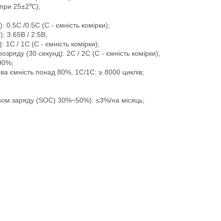
(при 25±2℃);
0.5C /0.5C (С - ємність комірки);
 3.65B / 2.5B;
1C / 1C (С - ємність комірки);
ряду (30 секунд): 2C / 2C (С - ємність комірки);
90%;
ова ємність понад 80%, 1C/1C: ≥ 8000 циклів;
ном заряду (SOC) 30%~50%): ≤3%/на місяць;