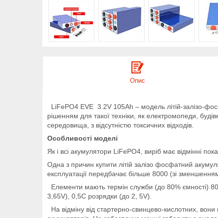
Опис
LiFePO4 EVE 3.2V 105Ah – модель літій-залізо-фосф
рішенням для такої техніки, як електромопеди, буд
середовища, з відсутністю токсичних відходів.
Особливості моделі
Як і всі акумулятори LiFePO4, виріб має відмінні по
Одна з причин купити літій залізо фосфатний акумул
експлуатації передбачає більше 8000 (зі зменшенням
Елементи мають термін служби (до 80% ємності) 8000
3,65V), 0,5C розрядки (до 2, 5V).
На відміну від стартерно-свинцево-кислотних, вони 