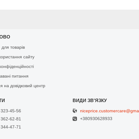
КОВО
я для товарів
користання сайту
конфіденційності
давані питання
я на довідковий центр
niceprice.customercare@gma
 323-45-56
+380930628933
 362-62-81
 344-47-71