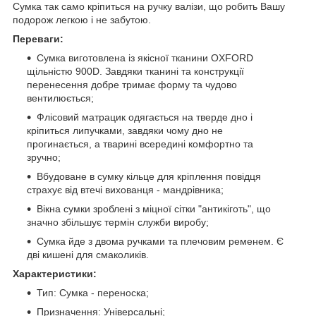
Сумка так само кріпиться на ручку валізи, що робить Вашу
подорож легкою і не забутою.
Переваги:
Сумка виготовлена із якісної тканини OXFORD
щільністю 900D. Завдяки тканині та конструкції
перенесення добре тримає форму та чудово
вентилюється;
Флісовий матрацик одягається на тверде дно і
кріпиться липучками, завдяки чому дно не
прогинається, а тварині всередині комфортно та
зручно;
Вбудоване в сумку кільце для кріплення повідця
страхує від втечі вихованця - мандрівника;
Вікна сумки зроблені з міцної сітки "антикіготь", що
значно збільшує термін служби виробу;
Сумка йде з двома ручками та плечовим ременем. Є
дві кишені для смаколиків.
Характеристики:
Тип: Сумка - переноска;
Призначення: Універсальні;