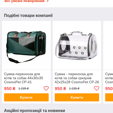
Всі умови повернення
Подібні товари компанії
Сумка-переноска для
Сумка - переноска для
Сумк
котів та собак 44х30х35
котів та собак гризунів
коті
CosmoPet CP-41
42х25х28 CosmoPet CP-26
Cos
Grey/Green
Silver (L)
950
950
950
₴
₴
1 235 ₴
1 235 ₴
Купити
Купити
Акційні пропозиції та новинки