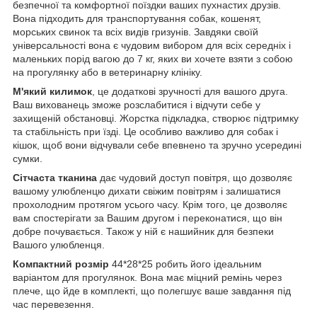
безпечної та комфортної поїздки ваших пухнастих друзів.
Вона підходить для транспортування собак, кошенят,
морських свинок та всіх видів гризунів. Завдяки своїй
універсальності вона є чудовим вибором для всіх середніх і
маленьких порід вагою до 7 кг, яких ви хочете взяти з собою
на прогулянку або в ветеринарну клініку.
М'який килимок
, це додаткові зручності для вашого друга.
Ваш вихованець зможе розслабитися і відчути себе у
захищеній обстановці. Жорстка підкладка, створює підтримку
та стабільність при їзді. Це особливо важливо для собак і
кішок, щоб вони відчували себе впевнено та зручно усередині
сумки.
Сітчаста тканина
дає чудовий доступ повітря, що дозволяє
вашому улюбленцю дихати свіжим повітрям і залишатися
прохолодним протягом усього часу. Крім того, це дозволяє
вам спостерігати за Вашим другом і переконатися, що він
добре почувається. Також у ній є нашийник для безпеки
Вашого улюбленця.
Компактний розмір
44*28*25 робить його ідеальним
варіантом для прогулянок. Вона має міцний ремінь через
плече, що йде в комплекті, що полегшує ваше завдання під
час перевезення.