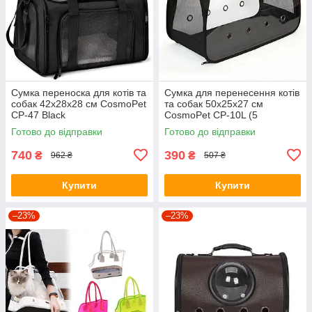
Сумка переноска для котів та
Сумка для перенесення котів
собак 42x28x28 см CosmoPet
та собак 50x25x27 см
CP-47 Black
CosmoPet CP-10L (5
люверсів) Black
Готово до відправки
Готово до відправки
740
390
₴
₴
962 ₴
507 ₴
Купити
Купити
–23%
–23%