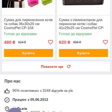
Сумка для перенесення котів
Сумка з ілюмінатором для
та собак 36x30x20 см
переноски котів і собак
CosmoPet CP-104
41x29x25 см CosmoPet CP-
18 Dark Brown
Готово до відправки
Готово до відправки
480
620
₴
₴
624 ₴
806 ₴
Купити
Купити
Показати ще
Про нас
95% позитивних з 3248 відгуків за рік
Працює з 05.06.2012
м. Львів