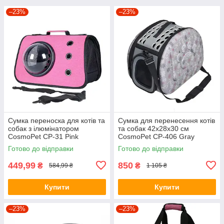
–23%
–23%
Сумка переноска для котів та
Сумка для перенесення котів
собак з ілюмінатором
та собак 42x28x30 см
CosmoPet CP-31 Pink
CosmoPet CP-406 Gray
Готово до відправки
Готово до відправки
449,99
850
₴
₴
584,99 ₴
1 105 ₴
Купити
Купити
–23%
–23%