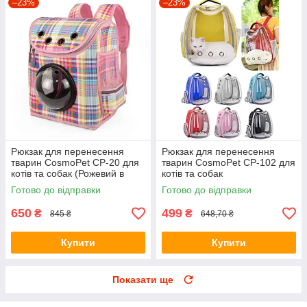
–23%
–23%
Рюкзак для перенесення
Рюкзак для перенесення
тварин CosmoPet CP-20 для
тварин CosmoPet CP-102 для
котів та собак (Рожевий в
котів та собак
клітинку)
Готово до відправки
Готово до відправки
650
499
₴
₴
845 ₴
648,70 ₴
Купити
Купити
Показати ще