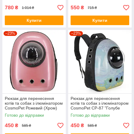
780
550
₴
₴
1 014 ₴
715 ₴
Купити
Купити
–23%
–23%
Рюкзак для перенесення
Рюкзак для перенесення
котів та собак з ілюмінатором
котів та собак з ілюмінатором
CosmoPet Рожевий (Хром)
CosmoPet CP-87 "Голубе
небо"
Готово до відправки
Готово до відправки
450
450
₴
₴
585 ₴
585 ₴