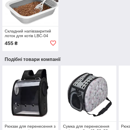
Складний напівзакритий
лоток для котів LBC-04
455
₴
Подібні товари компанії
Рюкзак для перенесення з
Сумка для перенесення
Рюкз