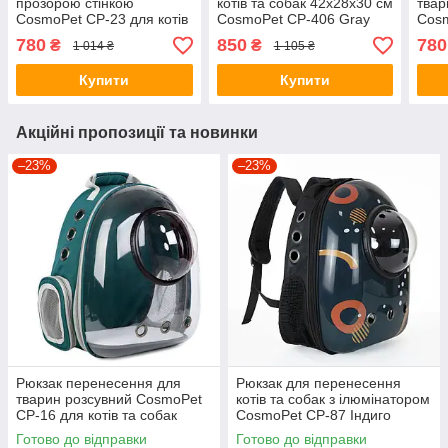
прозорою стінкою
котів та собак 42x28x30 см
твар
CosmoPet CP-23 для котів
CosmoPet CP-406 Gray
Cosm
та собак Black
та с
780
850
780
₴
₴
1 014 ₴
1 105 ₴
Gre
Купити
Купити
Акційні пропозиції та новинки
–23%
–23%
Рюкзак перенесення для
Рюкзак для перенесення
тварин розсувний CosmoPet
котів та собак з ілюмінатором
CP-16 для котів та собак
CosmoPet CP-87 Індиго
42x32x23 см Green
Готово до відправки
Готово до відправки