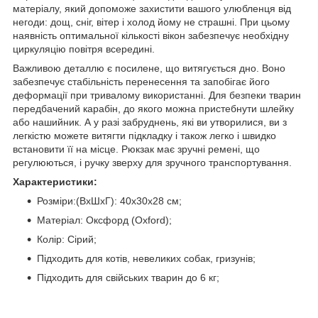
матеріалу, який допоможе захистити вашого улюбленця від
негоди: дощ, сніг, вітер і холод йому не страшні. При цьому
наявність оптимальної кількості вікон забезпечує необхідну
циркуляцію повітря всередині.
Важливою деталлю є посилене, що витягується дно. Воно
забезпечує стабільність перенесення та запобігає його
деформації при тривалому використанні. Для безпеки тварин
передбачений карабін, до якого можна пристебнути шлейку
або нашийник. А у разі забруднень, які ви утворилися, ви з
легкістю можете витягти підкладку і також легко і швидко
встановити її на місце. Рюкзак має зручні ремені, що
регулюються, і ручку зверху для зручного транспортування.
Характеристики:
Розміри:(ВхШхГ): 40x30x28 см;
Матеріал: Оксфорд (Oxford);
Колір: Сірий;
Підходить для котів, невеликих собак, гризунів;
Підходить для свійських тварин до 6 кг;