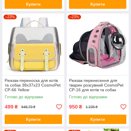
Купити
Купити
–23%
–23%
Рюкзак-переноска для котів
Рюкзак перенесення для
та собак 38х37х23 CosmoPet
тварин розсувний CosmoPet
CP-66 Yellow
CP-16 для котів та собак
42x32x23 см Pink
Готово до відправки
Готово до відправки
499
950
₴
₴
648,70 ₴
1 235 ₴
Купити
Купити