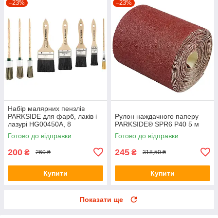
–23%
–23%
Набір малярних пензлів
PARKSIDE для фарб, лаків і
Рулон наждачного паперу
лазурі HG00450A, 8
PARKSIDE® SPR6 P40 5 м
предметів
Готово до відправки
Готово до відправки
200
245
₴
₴
260 ₴
318,50 ₴
Купити
Купити
Показати ще