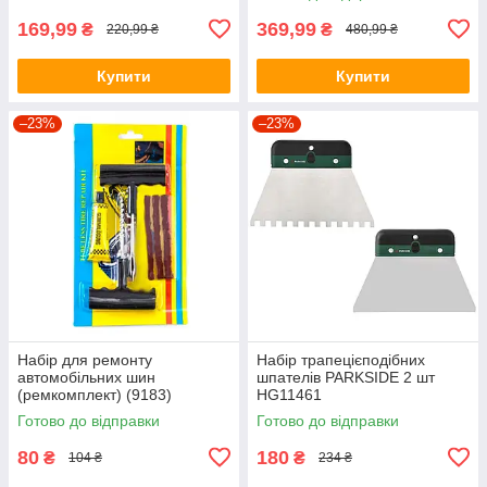
169,99
369,99
₴
₴
220,99 ₴
480,99 ₴
Купити
Купити
–23%
–23%
Набір для ремонту
Набір трапецієподібних
автомобільних шин
шпателів PARKSIDE 2 шт
(ремкомплект) (9183)
HG11461
Готово до відправки
Готово до відправки
80
180
₴
₴
104 ₴
234 ₴