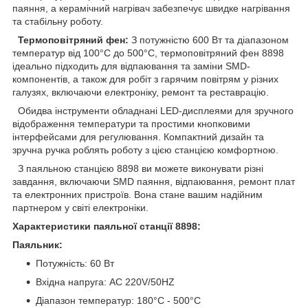
паяння, а керамічний нагрівач забезпечує швидке нагрівання
та стабільну роботу.
Термоповітряний фен:
З потужністю 600 Вт та діапазоном
температур від 100°C до 500°C, термоповітряний фен 8898
ідеально підходить для відпаювання та заміни SMD-
компонентів, а також для робіт з гарячим повітрям у різних
галузях, включаючи електроніку, ремонт та реставрацію.
Обидва інструменти обладнані LED-дисплеями для зручного
відображення температури та простими кнопковими
інтерфейсами для регулювання. Компактний дизайн та
зручна ручка роблять роботу з цією станцією комфортною.
З паяльною станцією 8898 ви можете виконувати різні
завдання, включаючи SMD паяння, відпаювання, ремонт плат
та електронних пристроїв. Вона стане вашим надійним
партнером у світі електроніки.
Характеристики паяльної станції 8898:
Паяльник:
Потужність: 60 Вт
Вхідна напруга: AC 220V/50HZ
Діапазон температур: 180°C - 500°C