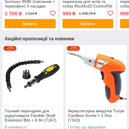
Sumsour 8586 (паяльник +
переноска для котів та
пере
термофен) 3 насадки
собак 45х34х25 CosmoPet
соба
CP-43 Gray
CP-4
1 700
999
999
₴
₴
2 210 ₴
1 298,70 ₴
Купити
Купити
Акційні пропозиції та новинки
–23%
–23%
Гнучкий перехідник для
Акумуляторна викрутка Tuoye
шуруповерта Flexible Shaft
Cardless Screw + 2 біти
Extension Bits + 6 біт (7167)
(7163)
В наявності
Готово до відправки