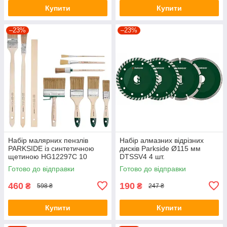
Купити
Купити
–23%
–23%
Набір малярних пензлів
Набір алмазних відрізних
PARKSIDE із синтетичною
дисків Parkside Ø115 мм
щетиною HG12297C 10
DTSSV4 4 шт.
предметів
Готово до відправки
Готово до відправки
460
190
₴
₴
598 ₴
247 ₴
Купити
Купити