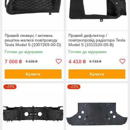
Правий люверс / активна
Правий дефлектор /
решітка-жалюзі повітроводу
повітропровід радіатора Tesla
Tesla Model S (1007269-00-D)
Model S (1011520-00-B)
(оригінал, б/в)
(оригінал, б/в)
Готово до відправки
Готово до відправки
7 000
4 410
₴
₴
9 100 ₴
5 733 ₴
Купити
Купити
–23%
–23%