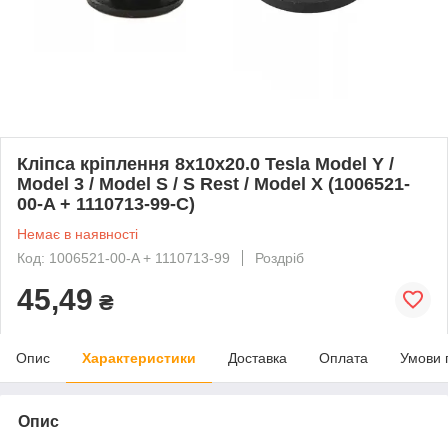
Кліпса кріплення 8х10х20.0 Tesla Model Y /
Model 3 / Model S / S Rest / Model X (1006521-
00-A + 1110713-99-C)
Немає в наявності
Код: 1006521-00-A + 1110713-99
Роздріб
45,49
₴
Опис
Характеристики
Доставка
Оплата
Умови 
Опис