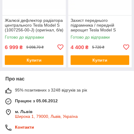
Жалюзі дефлектор радіатора
Захист переднього
центрального Tesla Model S
підрамника / передній
(1007256-00-J) (оригінал, б/в)
аерощит Tesla Model S
(6008189-00-D) (оригінал, б/
Готово до відправки
Готово до відправки
в)
6 999
4 400
₴
₴
9 098,70 ₴
5 720 ₴
Купити
Купити
Про нас
95% позитивних з 3248 відгуків за рік
Працює з 05.06.2012
м. Львів
Широка 1, 79000, Львів, Україна
Контакти