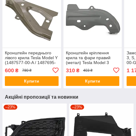
Кронштейн переднього
Кронштейн кріплення
Замо
лівого крила Tesla Model Y
крила та фари правий
3, S
(1487577-00-A / 1487695-
(метал) Tesla Model 3
00-G
S0-A)
(2017-2023) (1100383-S0-
600
310
1 1
₴
₴
780 ₴
403 ₴
A)
Купити
Купити
Акційні пропозиції та новинки
–23%
–23%