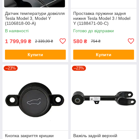
Датчик температури довкілля
Проставка пружини задня
Tesla Model 3, Model Y
нижня Tesla Model 3 / Model
(1106818-00-A)
Y (1188471-00-C)
В наявності
Готово до відправки
1 799,99
580
₴
₴
2 339,99 ₴
754 ₴
Купити
Купити
–23%
–23%
Кнопка закриття кришки
Важіль задній верхній