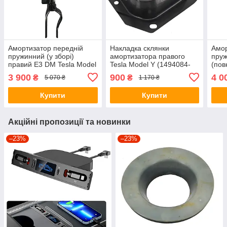
Амортизатор передній
Накладка склянки
Амор
пружинний (у зборі)
амортизатора правого
пруж
правий E3 DM Tesla Model
Tesla Model Y (1494084-
(пов
Y (1188368-00-E /1188376-
00-A)
Mode
3 900
900
4 0
₴
₴
5 070 ₴
1 170 ₴
00-D)
Купити
Купити
Акційні пропозиції та новинки
–23%
–23%