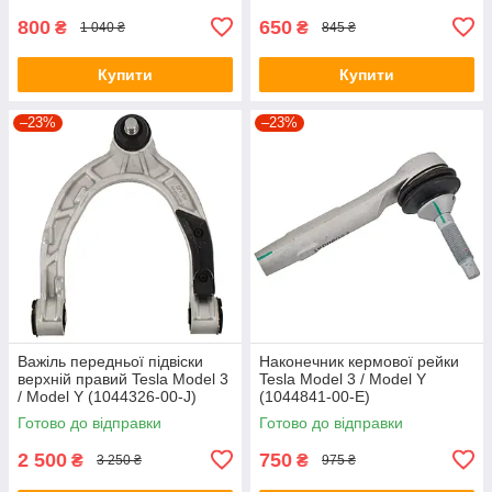
800
650
₴
₴
1 040 ₴
845 ₴
Купити
Купити
–23%
–23%
Важіль передньої підвіски
Наконечник кермової рейки
верхній правий Tesla Model 3
Tesla Model 3 / Model Y
/ Model Y (1044326-00-J)
(1044841-00-E)
SILVER AL
Готово до відправки
Готово до відправки
2 500
750
₴
₴
3 250 ₴
975 ₴